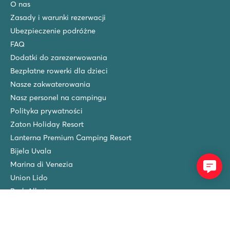
La Baume
O nas
La Baume
Zasady i warunki rezerwacji
Francja - Południowa Francja - Lazurowe Wybrzeże - Fréjus
Ubezpieczenie podróżne
★
★
★
★
★
FAQ
8.3
Dodatki do zarezerwowania
2 wspaniałe kompleksy basenów ze zjeżdżalniami
Bezpłatne rowerki dla dzieci
Atrakcyjne animacje i liczne udogodnienia
Nasze zakwaterowania
Urokliwe miasteczka w okolicy
Nasz personel na campingu
Les Dunes
Polityka prywatności
Les Dunes
Zaton Holiday Resort
Francja - Południowa Francja - Langwedocja-Roussillon - Torreille
Lanterna Premium Camping Resort
★
★
★
★
★
Bijela Uvala
8.8
Marina di Venezia
Wodny raj z szybkimi zjeżdżalniami i atrakcjami wodnymi
Union Lido
Mnóstwo rozrywek i aktywności
Doskonała lokalizacja tuż przy piaszczystej plaży
Park Albatros
Bella Italia
Mayotte Vacances
Norcenni Girasole
Mayotte Vacances
Francja - Południowa Francja - Les Landes - Biscarrosse