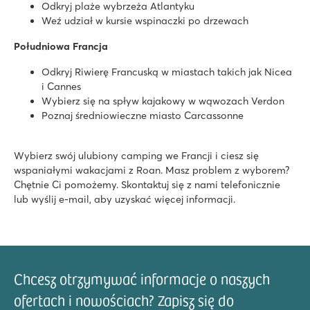
8.5
Odkryj plaże wybrzeża Atlantyku
Basen ze zjeżdżalniami i wodnym placem zabaw
Weź udział w kursie wspinaczki po drzewach
Wieczory taneczne i pokazy na żywo
Piękne miasteczka w okolicy
Południowa Francja
Les Sables d'Or
Odkryj Riwierę Francuską w miastach takich jak Nicea
Les Sables d'Or
i Cannes
Francja - Południowa Francja - Langwedocja-Roussillon - Cap d'A
Wybierz się na spływ kajakowy w wąwozach Verdon
Poznaj średniowieczne miasto Carcassonne
★
★
★
★
8.5
Położony bezpośrednio przy piaszczystej plaży
Wybierz swój ulubiony camping we Francji i ciesz się
Wymarzone wakacje dla dzieci w pirackim parku wodnym
wspaniałymi wakacjami z Roan. Masz problem z wyborem?
Łaźnia turecka i sauna dla dodatkowego relaksu
Chętnie Ci pomożemy. Skontaktuj się z nami telefonicznie
lub wyślij e-mail, aby uzyskać więcej informacji.
Le Ranc Davaine
Le Ranc Davaine
Francja - Południowa Francja - Ardèche - Ruoms
★
★
★
★
★
Chcesz otrzymywać informacje o naszych
9.2
Fantastyczny kryty i odkryty basen ze zjeżdżalniami
ofertach i nowościach? Zapisz się do
Zakwaterowania w zacienionych miejscach