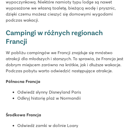
wypoczynkową. Niektóre namioty typu lodge są nawet
★
★
★
★
★
wyposażone we własną toaletę, bieżącą wodę i prysznic,
8.3
dzięki czemu możesz cieszyć się domowymi wygodami
Szybkie zjeżdżalnie w parku wodnym!
podczas wakacji.
Nasze domki mobilne znajdują się na pięknych parcelach z 
Campingi w różnych regionach
Odwiedź prehistoryczne jaskinie Lascaux!
Francji
Domaine des Naïades
Domaine des Naïades
W pobliżu campingów we Francji znajduje się mnóstwo
Francja - Południowa Francja - Lazurowe Wybrzeże - Grimaud
atrakcji dla młodszych i starszych. To sprawia, że Francja jest
dobrym miejscem zarówno na krótkie, jak i dłuższe wakacje.
★
★
★
★
★
Podczas pobytu warto odwiedzić następujące atrakcje.
8.4
Pobyt dla maksymalnie 12 osób w Supreme Deluxe Lounge z
Północna Francja
Świetny kompleks basenów ze zjeżdżalniami i basenem dla 
Odwiedź piękne Saint Tropez promem!
Odwiedź słynny Disneyland Paris
Odkryj historię plaż w Normandii
La Vallée
La Vallée
Francja - Północna Francja - Normandia - Houlgate
Środkowa Francja
★
★
★
★
★
Odwiedź zamki w dolinie Loary