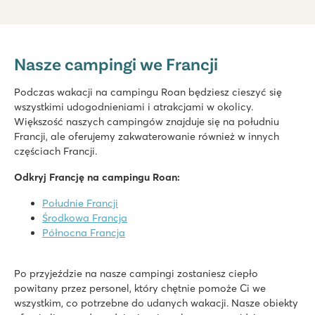
La Croix du Vieux Pont
La Croix du Vieux Pont
Nasze campingi we Francji
Francja - Północna Francja - Pikardia - Berny Rivière
★
★
★
★
★
Podczas wakacji na campingu Roan będziesz cieszyć się
7.9
wszystkimi udogodnieniami i atrakcjami w okolicy.
Świetny kryty basen z długimi zjeżdżalniami
Większość naszych campingów znajduje się na południu
Domki mobilne znajdują się na przestronnych trawiastych bo
Francji, ale oferujemy zakwaterowanie również w innych
Pięknie położony nad rzeką Aisne
częściach Francji.
Domaine de la Yole
Odkryj Francję na campingu Roan:
Domaine de la Yole
Francja - Południowa Francja - Langwedocja-Roussillon - Valras-P
Południe Francji
Środkowa Francja
★
★
★
★
★
Północna Francja
8.1
Duży kompleks basenów ze zjeżdżalniami oraz lagunowy ba
Zarezerwuj luksusowe mobile home'y w wolnej od samochod
Po przyjeździe na nasze campingi zostaniesz ciepło
Odwiedź winnice obok kempingu
powitany przez personel, który chętnie pomoże Ci we
wszystkim, co potrzebne do udanych wakacji. Nasze obiekty
Domaine des Ormes