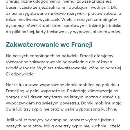
oferują liczne udogodnienia: niemal zawsze znajdziesz
Domaine des Ormes
basen, często ze zjeżdżalniami i atrakcjami wodnymi. Dla
Francja - Północna Francja - Bretania - Dol de Bretagne
dzieci przygotowano mnóstwo rozrywek i placów zabaw, a
także możliwość wycieczek. Wiele z naszych campingów
★
★
★
★
★
dysponuje również obiektami sportowymi, takimi jak boiska
9.2
do piłki nożnej, korty tenisowe czy wypożyczalnie rowerów.
Świetny kryty i odkryty basen oraz duże jezioro
Wiele obiektów sportowych i świetne animacje
Zakwaterowanie we Francji
Własne 18-dołkowe pole golfowe
Na naszych campingach na południu Francji oferujemy
La Chapelle
różnorodne zakwaterowanie odpowiednie dla różnych
La Chapelle
składów rodzin. Wybierz zakwaterowanie, które najbardziej
Francja - Południowa Francja - Langwedocja-Roussillon - Argelès 
Ci odpowiada.
★
★
★
★
★
Nasze luksusowo wyposażone domki mobilne na południu
8.3
Francji są w pełni wyposażone. Posiadają klimatyzację na
Zjeżdżalnie i wodny plac zabaw
gorące dni i drewniany taras, na którym można cieszyć się
Świetny program animacyjny
wypoczynkiem na świeżym powietrzu. Domki mobilne mają
200 metrów od pięknej, piaszczystej plaży Argelès
dwie lub trzy sypialnie oraz w pełni wyposażoną kuchnię.
Saint Avit Loisirs
Jeśli wolisz tradycyjny camping, możesz wybrać jeden z
Saint Avit Loisirs
naszych namiotów. Mają one trzy sypialnie, kuchnię i część
Francja - Środkowa Francja - Dordonia - Le Bugue