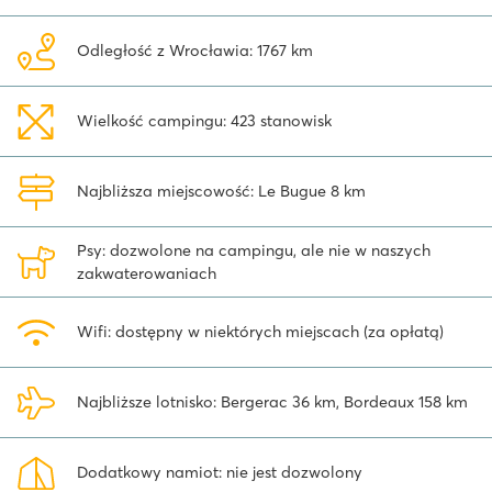
przedstawiającymi jelenie, żubry i konie. W pobliżu warto też
odwiedzić park dinozaurów, który cieszy się dużą popularnością
Odległość z Wrocławia: 1767 km
wśród dzieci. A trochę dalej: wiele pięknych zamków, do których
można dotrzeć również kajakiem. Z campingu Saint Avit Loisirs
można wybrać się na wycieczkę pieszą lub rowerową/rowerem
Wielkość campingu: 423 stanowisk
górskim aż 3 dostępnymi trasami, prowadzącymi do niezwykle
urokliwych miasteczek w okolicy – Belvès, Beynac, La Roque-
Gageac, Sarlat, Domme.
Najbliższa miejscowość: Le Bugue 8 km
Psy: dozwolone na campingu, ale nie w naszych
zakwaterowaniach
Wifi: dostępny w niektórych miejscach (za opłatą)
Najbliższe lotnisko: Bergerac 36 km, Bordeaux 158 km
Dodatkowy namiot: nie jest dozwolony