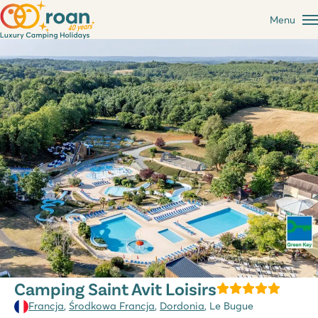
Menu
Camping Saint Avit Loisirs
Francja
,
Środkowa Francja
,
Dordonia
, Le Bugue