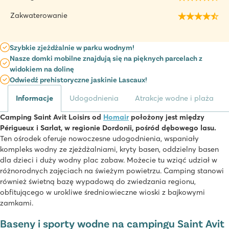
Zakwaterowanie
Szybkie zjeżdżalnie w parku wodnym!
Nasze domki mobilne znajdują się na pięknych parcelach z
widokiem na dolinę
Odwiedź prehistoryczne jaskinie Lascaux!
Informacje
Udogodnienia
Atrakcje wodne i plaża
Camping Saint Avit Loisirs od
Homair
położony jest między
Périgueux i Sarlat, w regionie Dordonii, pośród dębowego lasu.
Ten ośrodek oferuje nowoczesne udogodnienia, wspaniały
kompleks wodny ze zjeżdżalniami, kryty basen, oddzielny basen
dla dzieci i duży wodny plac zabaw. Możecie tu wziąć udział w
różnorodnych zajęciach na świeżym powietrzu. Camping stanowi
również świetną bazę wypadową do zwiedzania regionu,
obfitującego w urokliwe średniowieczne wioski z bajkowymi
zamkami.
Baseny i sporty wodne na campingu Saint Avit