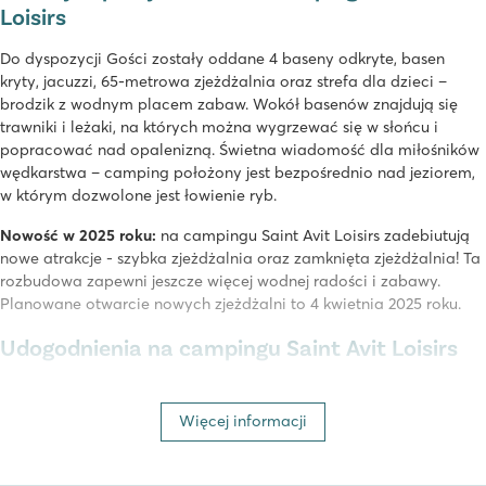
Loisirs
Do dyspozycji Gości zostały oddane 4 baseny odkryte, basen
kryty, jacuzzi, 65-metrowa zjeżdżalnia oraz strefa dla dzieci –
brodzik z wodnym placem zabaw. Wokół basenów znajdują się
trawniki i leżaki, na których można wygrzewać się w słońcu i
popracować nad opalenizną. Świetna wiadomość dla miłośników
wędkarstwa – camping położony jest bezpośrednio nad jeziorem,
w którym dozwolone jest łowienie ryb.
Nowość w 2025 roku:
na campingu Saint Avit Loisirs zadebiutują
nowe atrakcje - szybka zjeżdżalnia oraz zamknięta zjeżdżalnia! Ta
rozbudowa zapewni jeszcze więcej wodnej radości i zabawy.
Planowane otwarcie nowych zjeżdżalni to 4 kwietnia 2025 roku.
Udogodnienia na campingu Saint Avit Loisirs
Restauracja z tarasem i barem jest urządzona w stylu Périgord.
Będziecie mogli zrelaksować się na jej tarasie i delektować
Więcej informacji
tradycyjnymi daniami kuchni francuskiej, podziwiając widok na
kompleks basenów. W szczycie sezonu goście mogą korzystać z
bogatej oferty rozrywek i szerokiej gamy zajęć sportowych, w tym