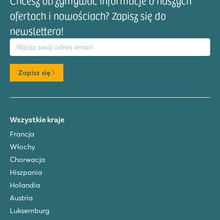
Chcesz otrzymywać informacje o naszych
ofertach i nowościach? Zapisz się do
newslettera!
res email
Zapisz się
Wszystkie kraje
Francja
Włochy
Chorwacja
Hiszpania
Holandia
Austria
Luksemburg