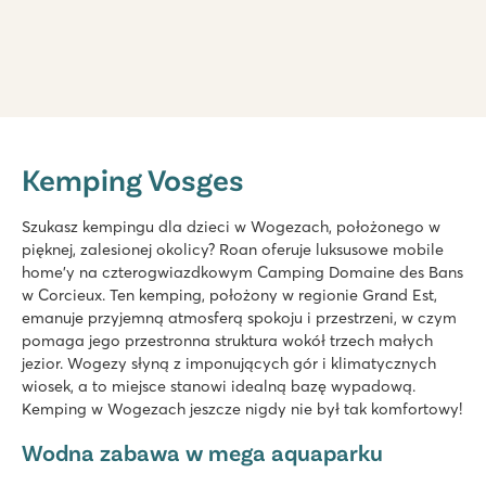
Domaine des Bans
Domaine des Bans
Kemping Vosges
Francja - Środkowa Francja - Wogezy - Corcieux
★
★
★
★
Szukasz kempingu dla dzieci w Wogezach, położonego w
8.4
pięknej, zalesionej okolicy? Roan oferuje luksusowe mobile
Fantastyczny park wodny ze zjeżdżalniami
home'y na czterogwiazdkowym Camping Domaine des Bans
Mnóstwo zajęć sportowych na boisku!
w Corcieux. Ten kemping, położony w regionie Grand Est,
Odwiedź miejscowość Corcieux
emanuje przyjemną atmosferą spokoju i przestrzeni, w czym
pomaga jego przestronna struktura wokół trzech małych
jezior. Wogezy słyną z imponujących gór i klimatycznych
wiosek, a to miejsce stanowi idealną bazę wypadową.
Kemping w Wogezach jeszcze nigdy nie był tak komfortowy!
Wodna zabawa w mega aquaparku