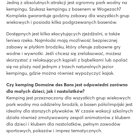
Jedną z absolutnych atrakcji jest ogromny park wodny na
kempingu. Szukasz kempingu z basenem w Wogezach?
Kompleks gwarantuje godziny zabawy dla wszystkich grup
wiekowych i posiada kilka podgrzewanych basenów.
Dostępnych jest kilka ekscytujących zjeżdżalni, a także
leniwa rzeka. Najmłodsi mają możliwość bezpiecznej
zabawy w płytkim brodziku, który oferuje zabawne gry
wodne i wywrotki. Jeśli chcesz się zrelaksować, możesz
skorzystać z relaksujących kąpieli z bąbelkami lub opalać
się na plaży nad jednym z trzech naturalnych jezior
kempingu, gdzie można również wypożyczyć kajak.
Czy kemping Domaine des Bans jest odpowiedni zarówno
dla małych dzieci, jak i nastolatków?
Kemping jest przeznaczony dla wszystkich grup wiekowych:
park wodny ma oddzielny brodzik, a basen półolimpijski jest
idealny dla starszych pływaków. W czasie wakacji szkolnych
działa również zmotywowany zespół animatorów z klubem
dla dzieci i klubem dla nastolatków, pełnym zawodów
sportowych, pokazów i imprez tematycznych.