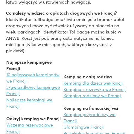
łatwo wyłączyć w ustawieniach nawigacji.
Co należy wiedzieć o opłatach drogowych we Francji?
Identyfikator Tollbadge umożliwia ominięcie bramek opłat
drogowych i może być również używany do płacenia na
wielu parkingach. Identyfikator Tollbadge można kupić w
ANWB. Koszt jest pobierany automatycznie na koniec
miesiąca (tylko w miesiącach, w których korzystasz z
plakietki).
Najlepsze kempingiwe
Francji
10 najlepszych kempingów
Kemping z całą rodziną
we Francji
Kemping dla dzieci we
Francji
5-gwiazdkowy kempingwe
Kemping z rozrywką we Francji
Francji
Kemping rodzinny we Francji
Najlepsze kempingi we
Francji
Kemping na francuskiej wsi
Kemping przyrodniczy we
Odkryj kemping we Francji
Francji
Wczesna rezerwacjawe
Glamping
we Francji
Francji
Rustykalny kemping we Francji