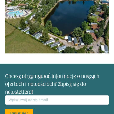
Chcesz otrzymywać informacje o naszych
ofertach i nowościach? Zapisz się do
newslettera!
res email
Zapisz się