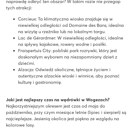
naprawdę odkryć ten obszar? W takim razie nie przegap
tych atrakcji:
Corcieux: Ta klimatyczna wioska znajduje się w
niewielkiej odległości od Domaine des Bans, idealna
na wizytę u rzeźnika lub na lokalnym targu.
Lac de Gérardmer: W niewielkiej odległości, idealne
na spływy kajakowe, rowery wodne i posiłki.
Fraispertuis City: pobliski park rozrywki, który jest
doskonałym wyborem na niezapomniany dzień z
dziećmi.
Alzacja: Odwiedź okoliczne, tętniące życiem i
autentyczne alzackie wioski i winnice, aby poznać
kulturę i gastronomię.
Jaki jest najlepszy czas na wędrówki w Wogezach?
Najkorzystniejszym okresem jest czas od maja do
października, przy czym miesiące letnie (lipiec i sierpień) są
najcieplejsze. Jesienią okolica jest piękna ze względu na
kolorowe lasy.