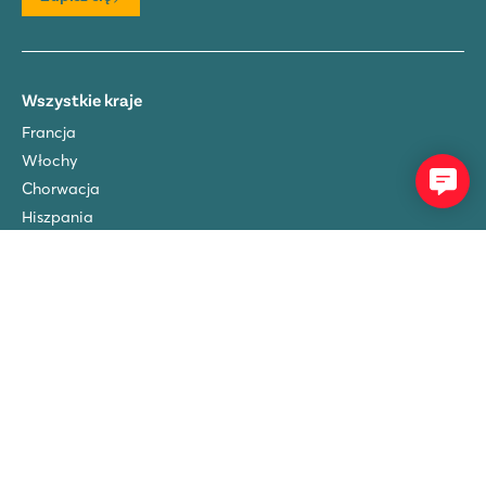
Wszystkie kraje
Francja
Włochy
Chorwacja
Hiszpania
Holandia
Austria
Luksemburg
O nas
O nas
Zasady i warunki rezerwacji
Ubezpieczenie podróżne
FAQ