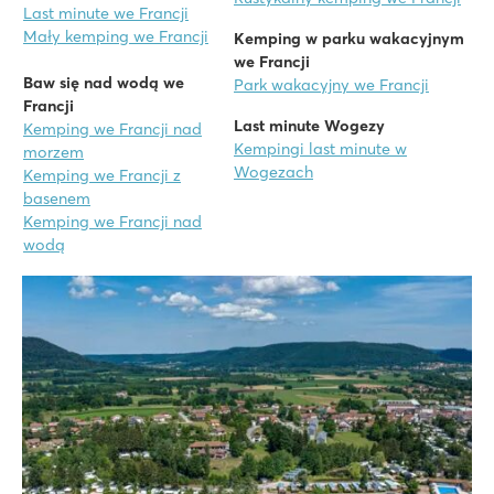
Last minute we Francji
Mały kemping we Francji
Kemping w parku wakacyjnym
we Francji
Baw się nad wodą we
Park wakacyjny we Francji
Francji
Last
minute Wogezy
Kemping we Francji nad
Kempingi last minute w
morzem
Wogezach
Kemping we Francji z
basenem
Kemping we Francji nad
wodą