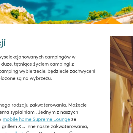
ji
 wyselekcjonowanych campingów w
 duże, tętniące życiem campingi z
camping wybierzecie, będziecie zachwyceni
położone są na wybrzeżu.
nego rodzaju zakwaterowania. Możecie
ema sypialniami. Jednym z naszych
ny
mobile home Supreme Lounge
ze
 grillem XL. Inne nasze zakwaterowania,