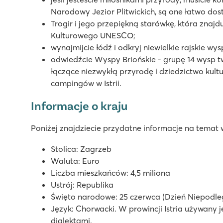
8.6
Narodowy Jezior Plitwickich, są one łatwo do
Duży kompleks basenowy z 3 pięknymi basenami
Trogir i jego przepiękną starówkę, która znajd
Świetna restauracja i pizzeria na campingu
Kulturowego UNESCO;
10 minut od parku wodnego „Aquacolors”
wynajmijcie łódź i odkryj niewielkie rajskie w
Amadria Park Camping Trogir
odwiedźcie Wyspy Briońskie - grupę 14 wysp t
Amadria Park Camping Trogir
łączące niezwykłą przyrodę i dziedzictwo kult
Chorwacja - Chorwackie Wybrzeże - Dalmacja - Trogir
campingów w Istrii.
★
★
★
★
Informacje o kraju
8.4
Basen z widokiem na błękitne morze
Poniżej znajdziecie przydatne informacje na temat 
Wiele atrakcji i bogaty program animacyjny
Stolica: Zagrzeb
Tylko 10 minut drogi do historycznego miasta Trogir
Waluta: Euro
Polari
Liczba mieszkańców: 4,5 miliona
Polari
Ustrój: Republika
Chorwacja - Chorwackie Wybrzeże - Istria - Rovinj
Święto narodowe: 25 czerwca (Dzień Niepodle
Język: Chorwacki. W prowincji Istria używany j
★
★
★
★
dialektami.