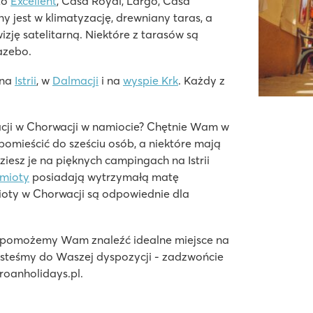
to
Excellent
, Casa Royal, Largo, Casa
jest w klimatyzację, drewniany taras, a
zję satelitarną. Niektóre z tarasów są
azebo.
 na
Istrii
, w
Dalmacji
i na
wyspie Krk
. Każdy z
.
cji w Chorwacji w namiocie? Chętnie Wam w
mieścić do sześciu osób, a niektóre mają
iesz je na pięknych campingach na Istrii
mioty
posiadają wytrzymałą matę
klepami
oty w Chorwacji są odpowiednie dla
n
ą pomożemy Wam znaleźć idealne miejsce na
esteśmy do Waszej dyspozycji - zadzwońcie
@roanholidays.pl.