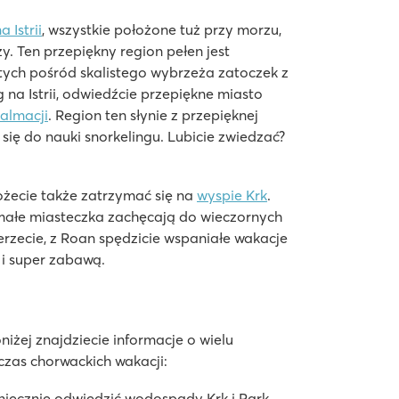
 Istrii
, wszystkie położone tuż przy morzu,
óre można zarezerwować w strefie premium
y. Ten przepiękny region pełen jest
ytych pośród skalistego wybrzeża zatoczek z
 na Istrii, odwiedźcie przepiękne miasto
almacji
. Region ten słynie z przepięknej
się do nauki snorkelingu. Lubicie zwiedzać?
ożecie także zatrzymać się na
wyspie Krk
.
 małe miasteczka zachęcają do wieczornych
rzecie, z Roan spędzicie wspaniałe wakacje
 i super zabawą.
niżej znajdziecie informacje o wielu
czas chorwackich wakacji:
koniecznie odwiedzić wodospady Krk i Park