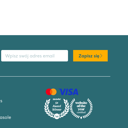
s email
Zapisz się
s
asole