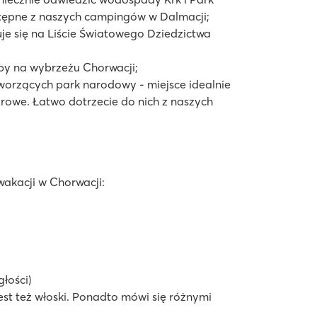
stępne z naszych campingów w Dalmacji;
uje się na Liście Światowego Dziedzictwa
yspy na wybrzeżu Chorwacji;
worzących park narodowy - miejsce idealnie
urowe. Łatwo dotrzecie do nich z naszych
wakacji w Chorwacji:
głości)
est też włoski. Ponadto mówi się różnymi