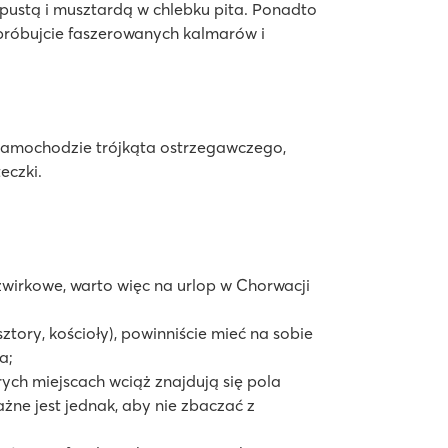
apustą i musztardą w chlebku pita. Ponadto
próbujcie faszerowanych kalmarów i
samochodzie trójkąta ostrzegawczego,
eczki.
żwirkowe, warto więc na urlop w Chorwacji
sztory, kościoły), powinniście mieć na sobie
na;
ych miejscach wciąż znajdują się pola
ne jest jednak, aby nie zbaczać z