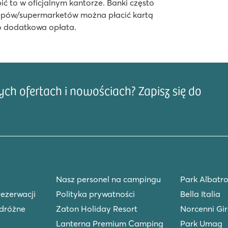
bić to w oficjalnym kantorze. Banki często
klepów/supermarketów można płacić kartą
to dodatkowa opłata.
a
h ofertach i nowościach? Zapisz się do
Adre
ru
Nasz personel na campingu
Park Albatro
rezerwacji
Polityka prywatności
Bella Italia
dróżne
Zaton Holiday Resort
Norcenni Gir
Lanterna Premium Camping
Park Umag