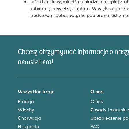
★
★
★
★
Jeśli chcecie wymienić pieniądze, najlepiej zro
8.2
pobierają niewielką dopłatę. W większości s
Atrakcyjny kompleks basenów z widokiem na morze
kredytową i debetową, nie pobierana jest za 
Możliwość korzystania z atrakcji campingu Bijela Uval
Taksówka wodna z campingu zabierze Was do Poreča
Karin
Karin
Chcesz otrzymywać informacje o naszyc
Chorwacja - Chorwackie Wybrzeże - Dalmacja - Donji Karin
newslettera!
★
★
8.6
Idealne miejsce na spokojne, relaksujące wakacje
Nowy basen z brodzikiem dla dzieci
Wszystkie kraje
O nas
Bezpłatne, lecznicze kąpiele błotne w odległości space
Francja
O nas
Włochy
Zasady i warunki 
Chorwacja
Ubezpieczenie po
Hiszpania
FAQ