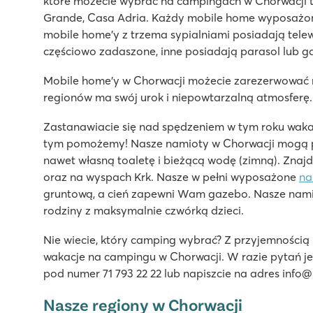
które możecie wybrać na campingach w Chorwacji 
3 kompleksy basenowe z nowymi zjeżdżalniami
Grande, Casa Adria. Każdy mobile home wyposażony 
Świetne zaplecze gastronomiczne na campingu
mobile home'y z trzema sypialniami posiadają telewi
Pociąg turystyczny do urokliwej miejscowości Porec
częściowo zadaszone, inne posiadają parasol lub g
Zaton Holiday Resort
Mobile home'y w Chorwacji możecie zarezerwować
Zaton Holiday Resort
regionów ma swój urok i niepowtarzalną atmosferę
Chorwacja - Chorwackie Wybrzeże - Dalmacja - Zadar
Zastanawiacie się nad spędzeniem w tym roku waka
★
★
★
★
tym pomożemy! Nasze namioty w Chorwacji mogą po
8.4
nawet własną toaletę i bieżącą wodę (zimną). Znajdz
Dwa baseny, mnóstwo zabawy na zjeżdżalniach
oraz na wyspach Krk. Nasze w pełni wyposażone
na
Tętniące życiem centrum campingu z restauracjami i s
gruntową, a cień zapewni Wam gazebo. Nasze nami
W odległości spaceru od malowniczej miejscowości Ni
rodziny z maksymalnie czwórką dzieci.
Park Umag
Nie wiecie, który camping wybrać? Z przyjemności
Park Umag
wakacje na campingu w Chorwacji. W razie pytań j
Chorwacja - Chorwackie Wybrzeże - Istria - Umag
pod numer 71 793 22 22 lub napiszcie na adres info
★
★
★
★
Nasze regiony w Chorwacji
8.8