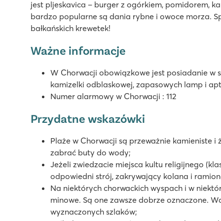
jest pljeskavica – burger z ogórkiem, pomidorem, k
9.1
bardzo popularne są dania rybne i owoce morza. S
Basen z brodzikiem dla dzieci i wodny plac zabaw
bałkańskich krewetek!
Atrakcyjny program rozrywkowy dla dzieci
Odwiedź malowniczą wioskę Motovun
Ważne informacje
Stella Maris
W Chorwacji obowiązkowe jest posiadanie w 
Stella Maris
kamizelki odblaskowej, zapasowych lamp i apt
Chorwacja - Chorwackie Wybrzeże - Istria - Umag
Numer alarmowy w Chorwacji : 112
★
★
★
★
Przydatne wskazówki
8.6
Piękny basen z oddzielnym brodzikiem dla dzieci
Plaże w Chorwacji są przeważnie kamieniste i 
Camping jest częścią luksusowego kurortu Stella Maris
zabrać buty do wody;
Niedaleko klimatycznego miasta Umag
Jeżeli zwiedzacie miejsca kultu religijnego (kla
odpowiedni strój, zakrywający kolana i ramio
Zelena Laguna
Na niektórych chorwackich wyspach i w niektór
Zelena Laguna
minowe. Są one zawsze dobrze oznaczone. Waż
Chorwacja - Chorwackie Wybrzeże - Istria - Poreč
wyznaczonych szlaków;