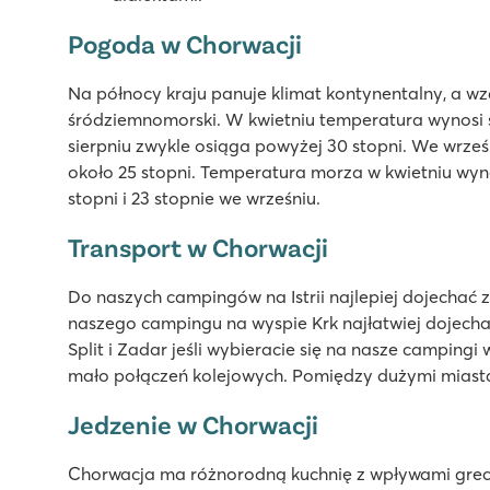
9
Świetny kompleks basenów z wodnym placem zabaw
Pogoda w Chorwacji
Namioty usytuowane blisko plaży
Malownicze Rovinj oddalone tylko o kilka kilometrów
Na północy kraju panuje klimat kontynentalny, a wz
śródziemnomorski. W kwietniu temperatura wynosi śre
Valamar Camping Krk
sierpniu zwykle osiąga powyżej 30 stopni. We wrz
Valamar Camping Krk
około 25 stopni. Temperatura morza w kwietniu wynos
Chorwacja - Chorwackie wyspy - Krk - Krk
stopni i 23 stopnie we wrześniu.
★
★
★
★
★
Transport w Chorwacji
9.6
Świetny basen z wodnym placem zabaw
Do naszych campingów na Istrii najlepiej dojechać z
Mobile home'y usytuowane blisko basenów
naszego campingu na wyspie Krk najłatwiej dojechać
Piękne miasto KrK tylko 5 minut drogi od campingu
Split i Zadar jeśli wybieracie się na nasze campingi 
mało połączeń kolejowych. Pomiędzy dużymi miast
Vestar
Vestar
Jedzenie w Chorwacji
Chorwacja - Chorwackie Wybrzeże - Istria - Rovinj
Chorwacja ma różnorodną kuchnię z wpływami grec
★
★
★
★
★