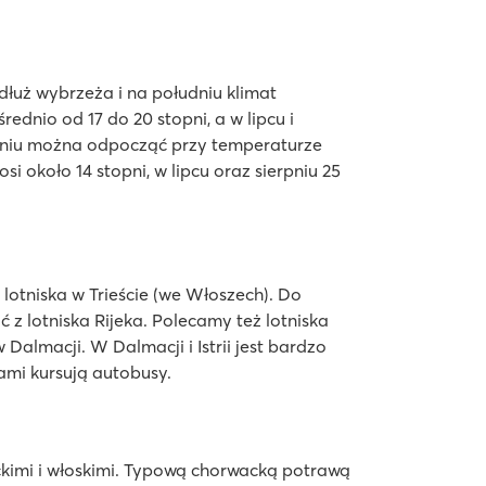
dłuż wybrzeża i na południu klimat
dnio od 17 do 20 stopni, a w lipcu i
eśniu można odpocząć przy temperaturze
i około 14 stopni, w lipcu oraz sierpniu 25
 lotniska w Trieście (we Włoszech). Do
 z lotniska Rijeka. Polecamy też lotniska
w Dalmacji. W Dalmacji i Istrii jest bardzo
ami kursują autobusy.
kimi i włoskimi. Typową chorwacką potrawą