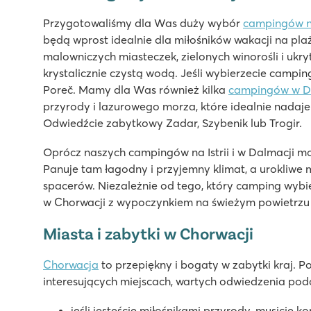
2 fantastyczne kompleksy basenowe
Przygotowaliśmy dla Was duży wybór
campingów na
Domki mobilne znajdują się na ładnych parcelach, kt
będą wprost idealnie dla miłośników wakacji na plaż
Odwiedź park wodny Istralandia!
malowniczych miasteczek, zielonych winorośli i ukr
krystalicznie czystą wodą. Jeśli wybierzecie camping
Bi Village
Poreč. Mamy dla Was również kilka
campingów w D
Bi Village
przyrody i lazurowego morza, które idealnie nadaje 
Chorwacja - Chorwackie Wybrzeże - Istria - Pula
Odwiedźcie zabytkowy Zadar, Szybenik lub Trogir.
★
★
★
★
Oprócz naszych campingów na Istrii i w Dalmacji m
8.3
Panuje tam łagodny i przyjemny klimat, a urokliwe
3 baseny ze zjeżdżalniami i basenami dla dzieci
spacerów. Niezależnie od tego, który camping wybie
Zakwaterowania Roan w pobliżu basenów
w Chorwacji z wypoczynkiem na świeżym powietrzu
Piękne miasto Pula oddalone tylko o 7 km
Miasta i zabytki w Chorwacji
Valkanela
Valkanela
Chorwacja
to przepiękny i bogaty w zabytki kraj. Po
Chorwacja - Chorwackie Wybrzeże - Istria - Vrsar
interesujących miejscach, wartych odwiedzenia pod
★
★
★
★
jeśli jesteście miłośnikami przyrody, musicie 