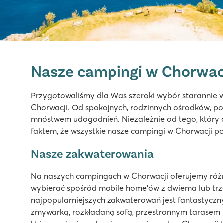
Valamar Camping Lanterna
Valamar Camping Lanterna
Nasze campingi w Chorwac
Chorwacja - Chorwackie Wybrzeże - Istria - Poreč
★
★
★
★
Przygotowaliśmy dla Was szeroki wybór starannie
8.6
Chorwacji. Od spokojnych, rodzinnych ośrodków, po
Duży kompleks basenowy z kilkoma zjeżdżalniami
mnóstwem udogodnień. Niezależnie od tego, który 
Tętniące życiem centrum campingu
faktem, że wszystkie nasze campingi w Chorwacji 
Tylko 20 minut samochodem od przepięknego Poreca!
Nasze zakwaterowania
Bijela Uvala
Bijela Uvala
Na naszych campingach w Chorwacji oferujemy róż
Chorwacja - Chorwackie Wybrzeże - Istria - Poreč
wybierać spośród mobile home'ów z dwiema lub trz
najpopularniejszych zakwaterowań jest fantastycz
★
★
★
★
zmywarką, rozkładaną sofą, przestronnym tarasem i
8.8