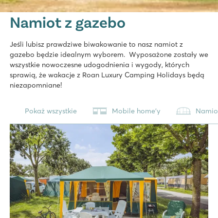
Namiot z gazebo
Jeśli lubisz prawdziwe biwakowanie to nasz namiot z
gazebo będzie idealnym wyborem. Wyposażone zostały we
wszystkie nowoczesne udogodnienia i wygody, których
sprawią, że wakacje z Roan Luxury Camping Holidays będą
niezapomniane!
Pokaż wszystkie
Mobile home'y
Namio