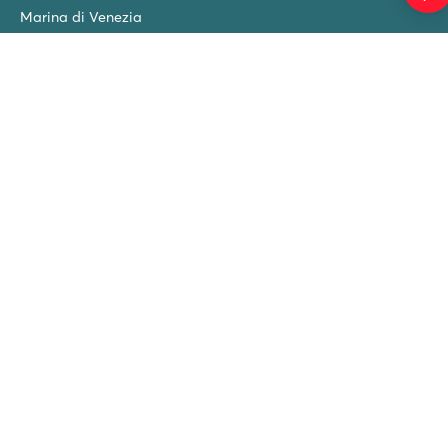
Marina di Venezia
Union Lido
Park Albatros
Bella Italia
Norcenni Girasole
Park Umag
Sprzątanie końcowe
BLOG
Nowe kempingi w 2026 roku!
Roan Luxury Camping Holidays - tel:
71 793 22 22
-