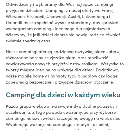
Odwiedzamy i wybieramy dla Was najlepsze campingi
Holandia - - Brabancja Północna - Kaatsheuvel
przyjazne dzieciom. Campingi z naszej oferty we Francji,
★
★
★
★
Włoszech, Hiszpanii, Chorwacji, Austrii, Luksemburgu i
8.4
Holandii muszą spełniać wysokie standardy, aby sprostać
Ogrzewany kryty basen, fajne zjeżdżalnie na świeżym powie
wymaganiom campingu idealnego dla najmłodszych.
Piękna lokalizacja w pobliżu wydm Loonse i Drunense
Wierzymy, że jeśli dzieci dobrze się bawią, rodzice również
Zaledwie 8 minut jazdy samochodem od parku rozrywki Efte
świetnie spędzają czas.
Valamar Camping Lanterna
Nasze campingi oferują codzienną rozrywkę, place zabaw,
Valamar Camping Lanterna
różnorodne baseny ze zjeżdżalniami oraz możliwość
Chorwacja - Chorwackie Wybrzeże - Istria - Poreč
nawiązywania nowych przyjaźni z rówieśnikami. Wszystko to
tworzy miejsce idealne na wakacje dla dzieci. Dodatkowo,
★
★
★
★
nasze mobile home'y i namioty typu bungalow czy lodge
8.6
zapewniają bezpieczne i przyjazne dzieciom otoczenie.
Duży kompleks basenowy z kilkoma zjeżdżalniami
Tętniące życiem centrum campingu
Camping dla dzieci w każdym wieku
Tylko 20 minut samochodem od przepięknego Poreca!
Każda grupa wiekowa ma swoje indywidualne potrzeby i
Marvilla Parks Friese Meren
oczekiwania. Z tego powodu uważamy, że przy wyborze
Marvilla Parks Friese Meren
campingu należy zwrócić szczególną uwagę na wiek dzieci.
Holandia - - Fryzja - Lemmer
Wybierając wakacje na campingu z małymi dziećmi,