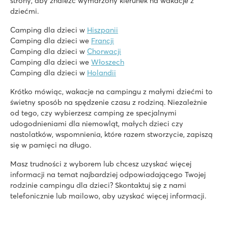
strony, aby znaleźć wymarzony kierunek na wakacje z
Blisko do słynnej Wenecji, Murano i Burano
dziećmi.
Bijela Uvala
Camping dla dzieci w
Hiszpanii
Bijela Uvala
Camping dla dzieci we
Francji
Chorwacja - Chorwackie Wybrzeże - Istria - Poreč
Camping dla dzieci w
Chorwacji
Camping dla dzieci we
Włoszech
★
★
★
★
Camping dla dzieci w
Holandii
8.8
3 kompleksy basenowe z nowymi zjeżdżalniami
Krótko mówiąc, wakacje na campingu z małymi dziećmi to
Świetne zaplecze gastronomiczne na campingu
świetny sposób na spędzenie czasu z rodziną. Niezależnie
Pociąg turystyczny do urokliwej miejscowości Porec
od tego, czy wybierzesz camping ze specjalnymi
udogodnieniami dla niemowląt, małych dzieci czy
La Croix du Vieux Pont
nastolatków, wspomnienia, które razem stworzycie, zapiszą
La Croix du Vieux Pont
się w pamięci na długo.
Francja - Północna Francja - Pikardia - Berny Rivière
Masz trudności z wyborem lub chcesz uzyskać więcej
★
★
★
★
★
informacji na temat najbardziej odpowiadającego Twojej
7.9
rodzinie campingu dla dzieci? Skontaktuj się z nami
Świetny kryty basen z długimi zjeżdżalniami
telefonicznie lub mailowo, aby uzyskać więcej informacji.
Domki mobilne znajdują się na przestronnych trawiastych bo
Pięknie położony nad rzeką Aisne