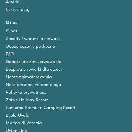
Francja - Południowa Francja - Langwedocja-Roussillon - Valras-P
Austria
Luksemburg
★
★
★
★
★
8.1
O nas
Duży kompleks basenów ze zjeżdżalniami oraz lagunowy ba
Zarezerwuj luksusowe mobile home'y w wolnej od samochod
O nas
Odwiedź winnice obok kempingu
Zasady i warunki rezerwacji
Ubezpieczenie podróżne
De Twee Bruggen
De Twee Bruggen
FAQ
Holandia - - Geldria - Winterswijk
Dodatki do zarezerwowania
Bezpłatne rowerki dla dzieci
★
★
★
★
★
Nasze zakwaterowania
9.7
Basen kryty i zewnętrzny ze zjeżdżalniami
Nasz personel na campingu
Park rozrywki Bumblebee World oddalony o zaledwie 20 mi
Polityka prywatności
Raj dla miłośników przyrody
Zaton Holiday Resort
Pra'delle Torri
Lanterna Premium Camping Resort
Pra'delle Torri
Bijela Uvala
Włochy - Północne Włochy - Wybrzeże Adriatyku - Caorle
Marina di Venezia
★
★
★
★
Union Lido