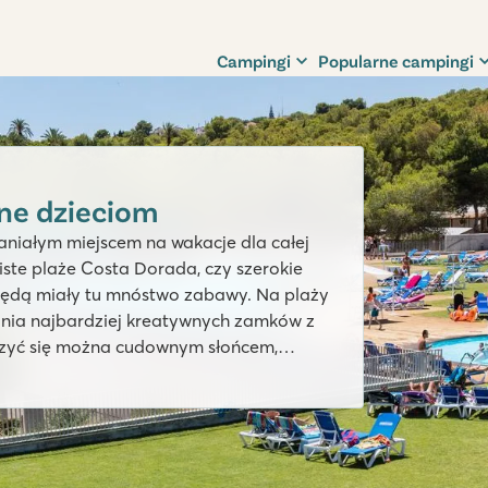
Campingi
Popularne campingi
zne dzieciom
aniałym miejscem na wakacje dla całej
ciste plaże Costa Dorada, czy szerokie
 będą miały tu mnóstwo zabawy. Na plaży
ania najbardziej kreatywnych zamków z
eszyć się można cudownym słońcem,
 campingi w Hiszpanii z oferty Roan i
Viva España!