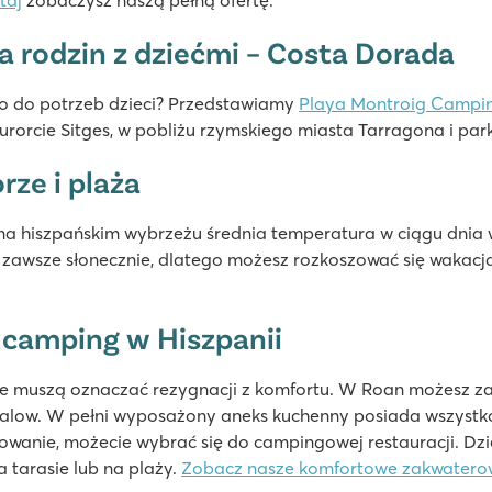
taj
zobaczysz naszą pełną ofertę.
i
a rodzin z dziećmi – Costa Dorada
 do potrzeb dzieci? Przedstawiamy
Playa Montroig Campin
orcie Sitges, w pobliżu rzymskiego miasta Tarragona i par
rze i plaża
 na hiszpańskim wybrzeżu średnia temperatura w ciągu dnia w
że zawsze słonecznie, dlatego możesz rozkoszować się wakac
 camping w Hiszpanii
nie muszą oznaczać rezygnacji z komfortu. W Roan możesz 
galow. W pełni wyposażony aneks kuchenny posiada wszystk
towanie, możecie wybrać się do campingowej restauracji. Dzi
 tarasie lub na plaży.
Zobacz nasze komfortowe zakwatero