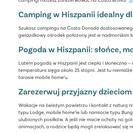
campingi możesz zarezerwować na Costa Brava?
Tu
Tarasowy położony z kilkoma basenami i zjeżdżalniam
Przy pięknej piaszczystej plaży
Camping w Hiszpanii idealny dl
W pobliżu kurortu Playa d'Aro
Szukasz campingu na Costa Dorada dostosowanego
Vilanova Park
gwiazdkowy ośrodek położony jest w nadmorskim kur
Vilanova Park
Hiszpania - - Costa Dorada - Vilanova i la Geltrú
Pogoda w Hiszpanii: słońce, mo
★
★
★
★
★
Latem pogoda w Hiszpanii jest ciepła i słoneczna –
8.9
temperatura sięga około 25 stopni. Jest tu niemal
2 baseny z trawnikami i szybkimi zjeżdżalniami
tarasie mobile home’u.
Atrakcyjne animacje dla młodszych i starszych
W odległości 35km od słynnej Barcelony
Zarezerwuj przyjazny dzieciom
La Masia
La Masia
Wakacje na świeżym powietrzu i kontakt z naturą 
Hiszpania - - Costa Brava - Blanes
typu Lodge, mobile home’ie lub namiocie typu Bun
ulubionych posiłków. A jeśli nie macie ochoty na go
★
★
★
animacjach, a rodzice będą mogli zrelaksować się na
8.9