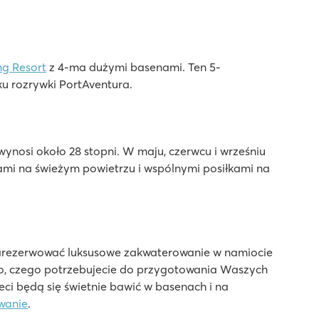
g Resort
z 4-ma dużymi basenami. Ten 5-
ku rozrywki PortAventura.
ynosi około 28 stopni. W maju, czerwcu i wrześniu
jami na świeżym powietrzu i wspólnymi posiłkami na
zarezerwować luksusowe zakwaterowanie w namiocie
o, czego potrzebujecie do przygotowania Waszych
eci będą się świetnie bawić w basenach i na
wanie
.