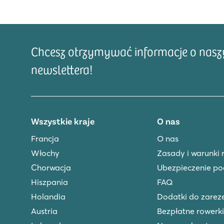
2 świetne kompleksy basenowe z brodzikami dla dzieci
Położony tylko 5 minut spacerem od plaży
Położony w sercu nowego centrum Blanes
Chcesz otrzymywać informacje o naszyc
Cala Canyelles
newslettera!
Cala Canyelles
Hiszpania - - Costa Brava - Lloret de Mar
★
★
★
8.1
Wszystkie kraje
O nas
Basen z 2 zjeżdżalniami
Taras ze wspaniałymi widokami
Francja
O nas
Położony w pobliżu malowniczej Tossa de Mar
Włochy
Zasady i warunki 
Chorwacja
Ubezpieczenie po
Platja Brava
Platja Brava
Hiszpania
FAQ
Hiszpania - - Costa Brava - Playa de Pals
Holandia
Dodatki do zare
Austria
Bezpłatne rowerki
★
★
★
★