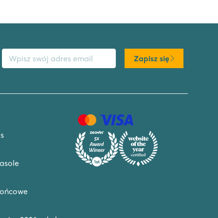
s email
Zapisz się
s
asole
końcowe