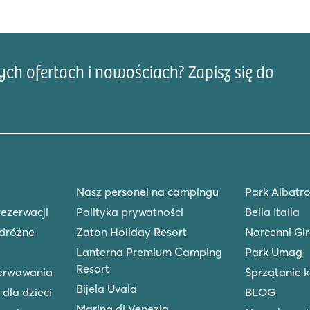
h ofertach i nowościach? Zapisz się do
Adre
Nasz personel na campingu
Park Albatro
rezerwacji
Polityka prywatności
Bella Italia
dróżne
Zaton Holiday Resort
Norcenni Gir
Lanterna Premium Camping
Park Umag
Resort
zerwowania
Sprzątanie 
Bijela Uvala
 dla dzieci
BLOG
Marina di Venezia