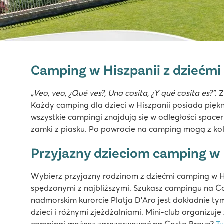
Playa Montroig Camping Resort
Playa Montroig Camping Resort
Camping w Hiszpanii z dziećmi
Hiszpania - - Costa Dorada - Montroig del Camp
★
★
★
★
★
„Veo, veo, ¿Qué ves?, Una cosita, ¿Y qué cosita es?”
. 
9.2
Każdy camping dla dzieci w Hiszpanii posiada piękn
Fantastyczny kompleks wodny z basenami, zjeżdżalnia
wszystkie campingi znajdują się w odległości space
Domy mobilne znajdują się przy ładnych ulicach wys
zamki z piasku. Po powrocie na camping mogą z kolei
W niedalekiej odległości od Cambrils i Reus
Przyjazny dzieciom camping w 
Internacional de Calonge
Internacional de Calonge
Wybierz przyjazny rodzinom z dziećmi camping w H
Hiszpania - - Costa Brava - Platja d’Aro
spędzonymi z najbliższymi. Szukasz campingu na C
nadmorskim kurorcie Platja D'Aro jest dokładnie t
★
★
★
★
dzieci i różnymi zjeżdżalniami. Mini-club organizuje
7.6