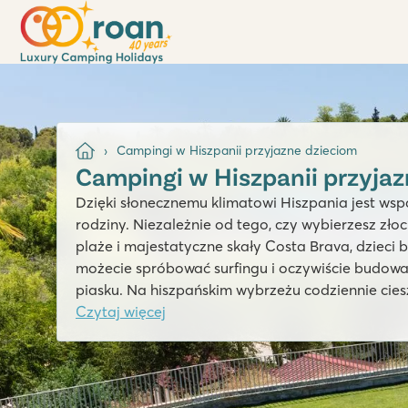
Campingi w Hiszpanii przyjazne dzieciom
Campingi w Hiszpanii przyja
Dzięki słonecznemu klimatowi Hiszpania jest wsp
rodziny. Niezależnie od tego, czy wybierzesz zło
plaże i majestatyczne skały Costa Brava, dzieci
możecie spróbować surfingu i oczywiście budow
piasku. Na hiszpańskim wybrzeżu codziennie ci
morzem i pysznym jedzeniem. Odkryjcie najlepsze
Czytaj więcej
zarezerwujcie niezapomniane rodzinne wakacje. 