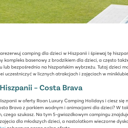
Zarezerwuj camping dla dzieci w Hiszpanii i śpiewaj tę hiszpa
y kompleks basenowy z brodzikiem dla dzieci, a często takż
mi i wodny plac zabaw
ru lub bezpośrednio na hiszpańskim wybrzeżu. Tutaj dzieci 
adzanych palmami
 uczestniczyć w licznych atrakcjach i zajęciach w miniklubie
Hiszpanii – Costa Brava
iszpanii w oferty Roan Luxury Camping Holidays i ciesz si
osta Brava z parkiem wodnym i animacjami dla dzieci? W ta
ym, czego szukasz. Na tym 5-gwiazdkowym campingu znajduje
 zajęcia dla młodszych dzieci, a nastolatkom wieczorne dyskot