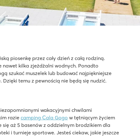
ńską piosenkę przez cały dzień z całą rodziną.
e nawet kilka zjeżdżalni wodnych. Ponadto
mogą szukać muszelek lub budować najpiękniejsze
. Dzięki temu z pewnością nie będą się nudzić.
ę niezapomnianymi wakacyjnymi chwilami
kim razie
camping Cala Gogo
w tętniącym życiem
 się aż 5 basenów z oddzielnym brodzikiem dla
eki i turnieje sportowe. Jesteś ciekaw, jakie jeszcze