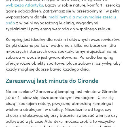
wybrzeża Atlantyku
. Łączy w sobie naturę, komfort i szeroką
gamę udogodnień. Zatrzymasz się w przestronnym i w pełni
wyposażonym domku
mobilnym dla maksymalnie sześciu
osób
z w pełni wyposażoną kuchnią, wygodnymi
sypialniami i przyjemną werandą do wspólnego relaksu.
Kemping jest idealny dla rodzin i aktywnych wczasowiczów.
Dzięki dużemu parkowi wodnemu z kilkoma basenami dla
młodszych i starszych oraz spektakularnymi zjeżdżalniami,
zabawa w wodzie jest gwarantowana. Ponadto kemping
oferuje różne obiekty sportowe, place zabaw i rozrywkę, aby
każdy mógł się dobrze bawić każdego dnia.
Zarezerwuj last minute do Gironde
Na co czekasz? Zarezerwuj kemping last minute w Gironde
już dziś i ciesz się niezapomnianymi wakacjami. Ciesz się
ciszą i spokojem natury, przyjazną atmosferą kempingu i
wieloma atrakcjami w okolicy. Niezależnie od tego, czy
chcesz zrelaksować się przy basenie, zwiedzać winnice czy
odkrywać wybrzeże Atlantyku, możesz zrobić to wszystko