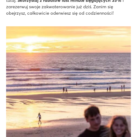
tutaj.
Skorzystaj z rabatów last minute sięgających 35%
i
zarezerwuj swoje zakwaterowanie już dziś. Zanim się
obejrzysz, całkowicie oderwiesz się od codzienności!