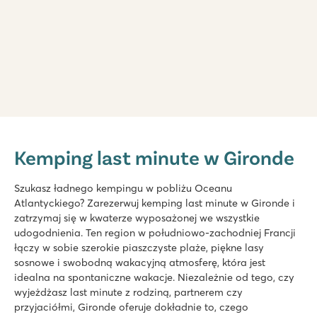
Atlantic Club Montalivet
Atlantic Club Montalivet
Kemping last minute w Gironde
Francja - Południowa Francja - Gironde - Vendays-Montalivet
★
★
★
★
★
Szukasz ładnego kempingu w pobliżu Oceanu
8.6
Atlantyckiego? Zarezerwuj kemping last minute w Gironde i
Świetny park wodny ze zjeżdżalnią bezpośrednio przy plaży
zatrzymaj się w kwaterze wyposażonej we wszystkie
Atrakcje dla młodszych i starszych, w tym tor pumptrack
udogodnienia. Ten region w południowo-zachodniej Francji
Wspiąć się na latarnię morską Cordouan, aby podziwiać ws
łączy w sobie szerokie piaszczyste plaże, piękne lasy
sosnowe i swobodną wakacyjną atmosferę, która jest
idealna na spontaniczne wakacje. Niezależnie od tego, czy
wyjeżdżasz last minute z rodziną, partnerem czy
przyjaciółmi, Gironde oferuje dokładnie to, czego