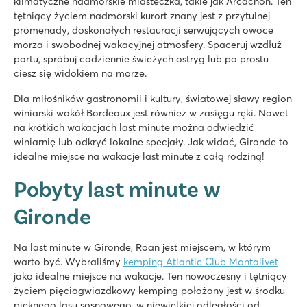
klimatyczne nadmorskie miasteczka, takie jak Arcachon. Ten
tętniący życiem nadmorski kurort znany jest z przytulnej
promenady, doskonałych restauracji serwujących owoce
morza i swobodnej wakacyjnej atmosfery. Spaceruj wzdłuż
portu, spróbuj codziennie świeżych ostryg lub po prostu
ciesz się widokiem na morze.
Dla miłośników gastronomii i kultury, światowej sławy region
winiarski wokół Bordeaux jest również w zasięgu ręki. Nawet
na krótkich wakacjach last minute można odwiedzić
winiarnię lub odkryć lokalne specjały. Jak widać, Gironde to
idealne miejsce na wakacje last minute z całą rodziną!
Pobyty last minute w
Gironde
Na last minute w Gironde, Roan jest miejscem, w którym
warto być. Wybraliśmy
kemping Atlantic Club Montalivet
jako idealne miejsce na wakacje. Ten nowoczesny i tętniący
życiem pięciogwiazdkowy kemping położony jest w środku
pięknego lasu sosnowego, w niewielkiej odległości od