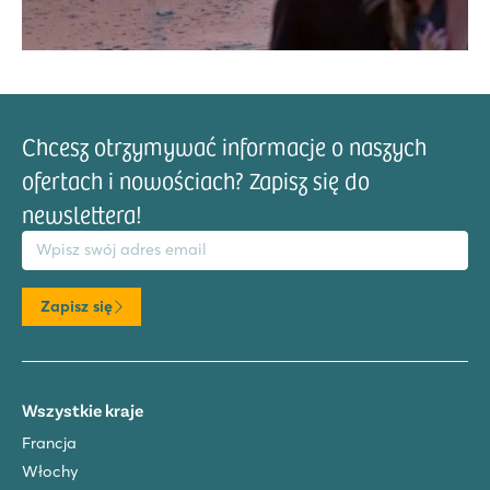
Chcesz otrzymywać informacje o naszych
ofertach i nowościach? Zapisz się do
newslettera!
res email
Zapisz się
Wszystkie kraje
Francja
Włochy