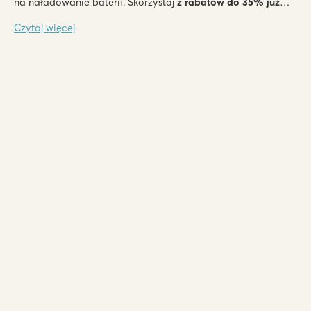
na naładowanie baterii. Skorzystaj
z rabatów do 35% już
teraz
i ciesz się luksusowym pobytem z Roan!
Czytaj więcej