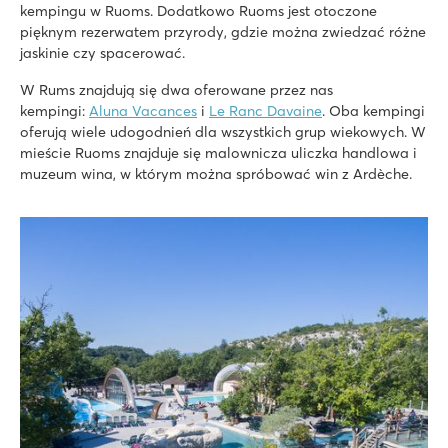
Blisko miasta Ruoms ze sklepami i restauracjami
kempingu w Ruoms. Dodatkowo Ruoms jest otoczone
pięknym rezerwatem przyrody, gdzie można zwiedzać różne
Aluna Vacances
jaskinie czy spacerować.
Aluna Vacances
Francja - Południowa Francja - Ardèche - Ruoms
W Rums znajdują się dwa oferowane przez nas
kempingi:
Aluna Vacances
i
Le Ranc Davaine
. Oba kempingi
★
★
★
★
★
oferują wiele udogodnień dla wszystkich grup wiekowych. W
8.7
mieście Ruoms znajduje się malownicza uliczka handlowa i
Duży kompleks basenowy ze zjeżdżalniami i krytym basene
muzeum wina, w którym można spróbować win z Ardèche.
Mobile home'y Roan z widokiem na dolinę
W pobliżu urokliwa miejscowość Ruoms
Le Pommier
Le Pommier
Francja - Południowa Francja - Ardèche - Villeneuve-De-Berg
★
★
★
★
★
8.8
Kompleks basenów z aż 12 zjeżdżalniami
Bogaty program rozrywkowy
W pobliżu pięknego Pont d'Arc
La Grand'Terre