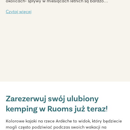
okolicach- spływy w miesiącach letnich są bardzo
popularne.
Czytaj więcej
Le Ranc Davaine
Le Ranc Davaine
Zarezerwuj swój ulubiony
Francja - Południowa Francja - Ardèche - Ruoms
kemping w Ruoms już teraz!
★
★
★
★
★
9.2
Fantastyczny kryty i odkryty basen ze zjeżdżalniami
Kolorowe kajaki na rzece Ardèche to widok, który będziecie
Zakwaterowania w zacienionych miejscach
mogli często podziwiać podczas swoich wakacji na