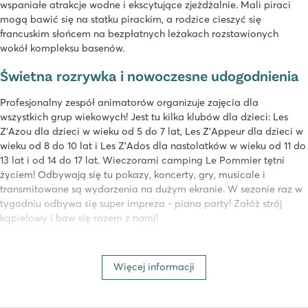
wspaniałe atrakcje wodne i ekscytujące zjeżdżalnie. Mali piraci
mogą bawić się na statku pirackim, a rodzice cieszyć się
francuskim słońcem na bezpłatnych leżakach rozstawionych
wokół kompleksu basenów.
Świetna rozrywka i nowoczesne udogodnienia
Profesjonalny zespół animatorów organizuje zajęcia dla
wszystkich grup wiekowych! Jest tu kilka klubów dla dzieci: Les
Z'Azou dla dzieci w wieku od 5 do 7 lat, Les Z'Appeur dla dzieci w
wieku od 8 do 10 lat i Les Z'Ados dla nastolatków w wieku od 11 do
13 lat i od 14 do 17 lat. Wieczorami camping Le Pommier tętni
życiem! Odbywają się tu pokazy, koncerty, gry, musicale i
transmitowane są wydarzenia na dużym ekranie. W sezonie raz w
tygodniu odbywa się super impreza - piana party! Załóż strój
kąpielowy i baw się razem z nami!
Na pagórkowatym terenie campingu o powierzchni ok. 70
hektarów znajduje się restauracja, foodtrucki oraz duży
Więcej informacji
supermarket. Odbywa się tu wiele zajęć sportowych dla wszystkich
grup wiekowych, które organizowane są przez zespół
animacyjny. W pobliżu campingu macie możliwość wzięcia