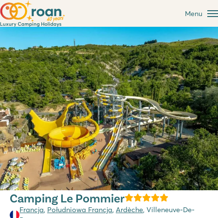
Menu
Camping Le Pommier
Francja
,
Południowa Francja
,
Ardèche
, Villeneuve-De-