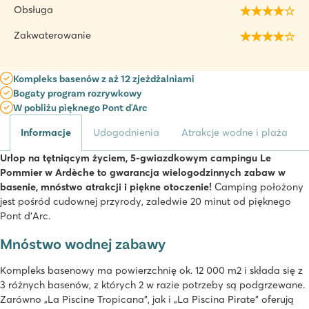
Obsługa
Zakwaterowanie
Kompleks basenów z aż 12 zjeżdżalniami
Bogaty program rozrywkowy
W pobliżu pięknego Pont d'Arc
Informacje
Udogodnienia
Atrakcje wodne i plaża
Urlop na tętniącym życiem, 5-gwiazdkowym campingu Le
Pommier w Ardèche to gwarancja wielogodzinnych zabaw w
basenie, mnóstwo atrakcji i piękne otoczenie!
Camping położony
jest pośród cudownej przyrody, zaledwie 20 minut od pięknego
Pont d'Arc.
Mnóstwo wodnej zabawy
Kompleks basenowy ma powierzchnię ok. 12 000 m2 i składa się z
3 różnych basenów, z których 2 w razie potrzeby są podgrzewane.
Zarówno „La Piscine Tropicana”, jak i „La Piscina Pirate” oferują