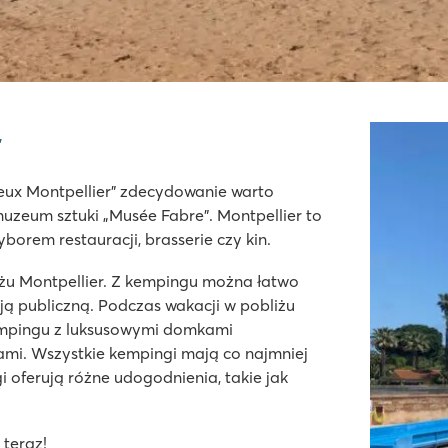
r
alras-Plage
ieux Montpellier” zdecydowanie warto
muzeum sztuki „Musée Fabre”. Montpellier to
wy basen plażowy!
borem restauracji, brasserie czy kin.
ochodów strefie Premium
iżu Montpellier. Z kempingu można łatwo
ą publiczną. Podczas wakacji w pobliżu
empingu z luksusowymi domkami
i. Wszystkie kempingi mają co najmniej
gelès sur Mer
i oferują różne udogodnienia, takie jak
 teraz!