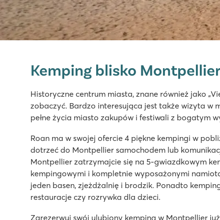
Domaine de la Yole
Domaine de la Yole
Kemping blisko Montpellie
Francja - Południowa Francja - Langwedocja-Roussillon - V
★
★
★
★
★
Historyczne centrum miasta, znane również jako „V
8.1
zobaczyć. Bardzo interesująca jest także wizyta w 
Duży kompleks basenów ze zjeżdżalniami oraz laguno
pełne życia miasto zakupów i festiwali z bogatym wy
Zarezerwuj luksusowe mobile home'y w wolnej od sam
Odwiedź winnice obok kempingu
Roan ma w swojej ofercie 4 piękne kempingi w pobl
dotrzeć do Montpellier samochodem lub komunikacj
La Chapelle
Montpellier zatrzymajcie się na 5-gwiazdkowym k
La Chapelle
kempingowymi i kompletnie wyposażonymi namiotam
Francja - Południowa Francja - Langwedocja-Roussillon - Ar
jeden basen, zjeżdżalnię i brodzik. Ponadto kemping
restauracje czy rozrywka dla dzieci.
★
★
★
★
★
8.3
Zarezerwuj swój ulubiony kemping w Montpellier już