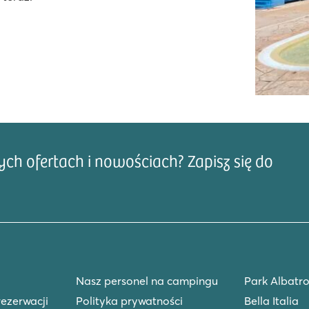
ap d'Agde
h ofertach i nowościach? Zapisz się do
Adre
nym
int Cyprien
Nasz personel na campingu
Park Albatro
rezerwacji
Polityka prywatności
Bella Italia