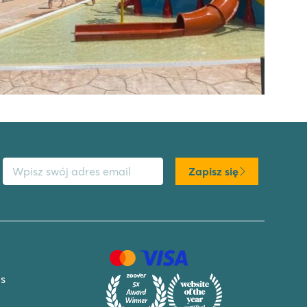
s email
Zapisz się
s