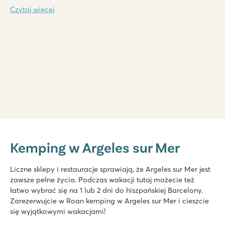
Czytaj więcej
Domaine de la Yole
Domaine de la Yole
Kemping w Argeles sur Mer
Francja - Południowa Francja - Langwedocja-Roussillon - Valras-P
★
★
★
★
★
Liczne sklepy i restauracje sprawiają, że Argeles sur Mer jest
8.1
zawsze pełne życia. Podczas wakacji tutaj możecie też
Duży kompleks basenów ze zjeżdżalniami oraz lagunowy ba
łatwo wybrać się na 1 lub 2 dni do hiszpańskiej Barcelony.
Zarezerwuj luksusowe mobile home'y w wolnej od samochod
Zarezerwujcie w Roan kemping w Argeles sur Mer i cieszcie
Odwiedź winnice obok kempingu
się wyjątkowymi wakacjami!
La Chapelle