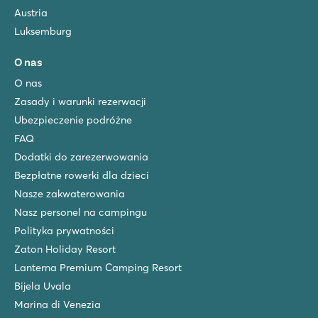
7.5
Austria
2 parki wodne z ogromnymi zjeżdżalniami i zabawnym base
Położony przy złotej piaszczystej plaży
Luksemburg
Ładny kemping dla nastolatków
O nas
Le Napoléon
O nas
Le Napoléon
Zasady i warunki rezerwacji
Francja - Południowa Francja - Langwedocja-Roussillon - Vias Pla
Ubezpieczenie podróżne
★
★
★
★
★
FAQ
8.8
Dodatki do zarezerwowania
Atrakcyjny kompleks basenów ze zjeżdżalniami
W samym centrum Vias Plage i zaledwie 150 metrów od szerok
Bezpłatne rowerki dla dzieci
Supreme Lounge i Premium Lounge w Premium Zone
Nasze zakwaterowania
Nasz personel na campingu
Le Petit Mousse
Le Petit Mousse
Polityka prywatności
Francja - Południowa Francja - Langwedocja-Roussillon - Vias Pla
Zaton Holiday Resort
Lanterna Premium Camping Resort
★
★
★
★
6.8
Bijela Uvala
Tropikalny park wodny ze zjeżdżalnią Space Bowl
Marina di Venezia
Wybierz się na kolację nad Morze Śródziemne