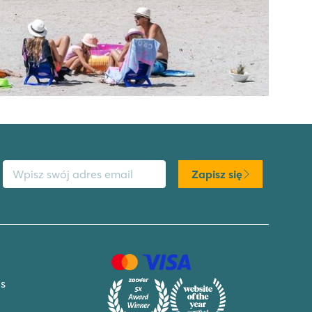
s email
Zapisz się
s