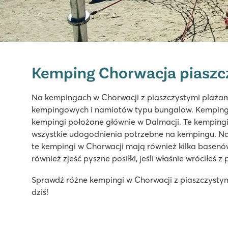
Valamar Camping Lanterna
Valamar Camping Lanterna
Kemping Chorwacja piaszc
Chorwacja - Chorwackie Wybrzeże - Istria - Poreč
★
★
★
★
Na kempingach w Chorwacji z piaszczystymi plaża
8.6
kempingowych i namiotów typu bungalow. Kempingi 
Duży kompleks basenowy z kilkoma zjeżdżalniami
kempingi położone głównie w Dalmacji. Te kempingi
Tętniące życiem centrum campingu
wszystkie udogodnienia potrzebne na kempingu. Na p
Tylko 20 minut samochodem od przepięknego Poreca!
te kempingi w Chorwacji mają również kilka basen
również zjeść pyszne posiłki, jeśli właśnie wróciłeś z
Bijela Uvala
Bijela Uvala
Sprawdź różne kempingi w Chorwacji z piaszczystym
Chorwacja - Chorwackie Wybrzeże - Istria - Poreč
dziś!
★
★
★
★
8.8