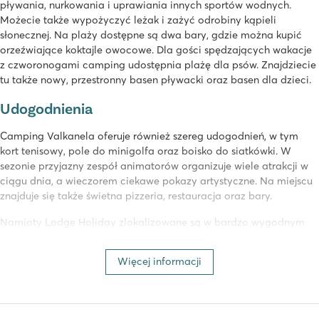
pływania, nurkowania i uprawiania innych sportów wodnych.
Możecie także wypożyczyć leżak i zażyć odrobiny kąpieli
słonecznej. Na plaży dostępne są dwa bary, gdzie można kupić
orzeźwiające koktajle owocowe. Dla gości spędzających wakacje
z czworonogami camping udostępnia plażę dla psów. Znajdziecie
tu także nowy, przestronny basen pływacki oraz basen dla dzieci.
Udogodnienia
Camping Valkanela oferuje również szereg udogodnień, w tym
kort tenisowy, pole do minigolfa oraz boisko do siatkówki. W
sezonie przyjazny zespół animatorów organizuje wiele atrakcji w
ciągu dnia, a wieczorem ciekawe pokazy artystyczne. Na miejscu
znajduje się także świetna pizzeria, restauracja oraz bary.
Namioty Lodge Holiday zlokalizowane są w bardzo wygodnym
miejscu, w pobliżu sanitariatów. Przestrzenne położenie naszych
mobile home’ów na obrzeżach campingu zapewni Wam
Więcej informacji
komfortowy wypoczynek.
Atrakcje w pobliżu campingu