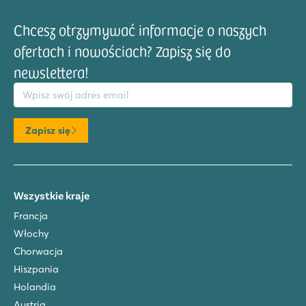
Chcesz otrzymywać informacje o naszych
ofertach i nowościach? Zapisz się do
newslettera!
res email
Zapisz się
Wszystkie kraje
Francja
Włochy
Chorwacja
Hiszpania
Holandia
Austria