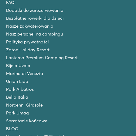
FAQ
9.1
Dodatki do zarezerwowania
Basen w pobliżu dużego boiska i wodnego placu zabaw!
Zakwaterowania położone w bliskiej odległości od basenu
Bezpłatne rowerki dla dzieci
W pobliżu miasteczka Salò
Nasze zakwaterowania
Nasz personel na campingu
hu Altomincio village
hu Altomincio village
Polityka prywatności
Włochy - Północne Włochy - Jezioro Garda - Valeggio sul Mincio
Zaton Holiday Resort
Lanterna Premium Camping Resort
★
★
★
★
Bijela Uvala
8.1
Bardzo duży kompleks basenów ze zjeżdżalniami
Marina di Venezia
Mobile home'y położone w atrakcyjnym miejscu
Union Lido
Tylko 10 minut od malowniczej Peschiera del Garda
Park Albatros
Tahiti
Bella Italia
Tahiti
Norcenni Girasole
Włochy - Północne Włochy - Wybrzeże Adriatyku - Lido delle Naz
Park Umag
★
★
★
★
Sprzątanie końcowe
8.9
BLOG
Nowość w 2027: park wodny ze zjeżdżalniami