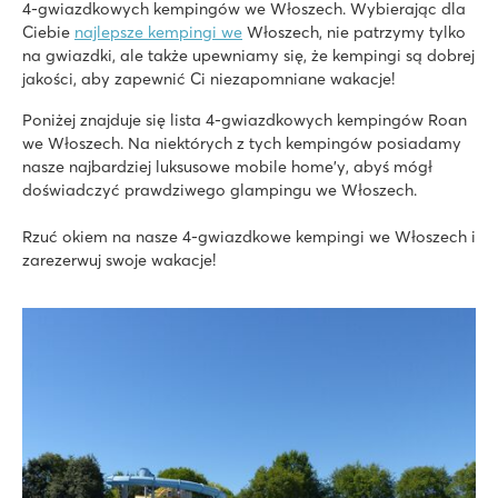
Mini park rozrywki z różnymi atrakcjami
4-gwiazdkowych kempingów we Włoszech. Wybierając dla
Pojedź pociągiem campingowym do miasteczka Caorle
Ciebie
najlepsze kempingi we
Włoszech, nie patrzymy tylko
na gwiazdki, ale także upewniamy się, że kempingi są dobrej
hu Park Albatros village
jakości, aby zapewnić Ci niezapomniane wakacje!
hu Park Albatros village
Włochy - Środkowe i południowe Włochy - Toskania - San Vincen
Poniżej znajduje się lista 4-gwiazdkowych kempingów Roan
we Włoszech. Na niektórych z tych kempingów posiadamy
★
★
★
★
nasze najbardziej luksusowe mobile home'y, abyś mógł
8.9
doświadczyć prawdziwego glampingu we Włoszech.
3 duże baseny lagunowe z szeroką zjeżdżalnią
Piękna plaża w odległości spaceru
Rzuć okiem na nasze 4-gwiazdkowe kempingi we Włoszech i
Świetna baza wypadowa do zwiedzania Toskanii
zarezerwuj swoje wakacje!
Bella Italia
Bella Italia
Włochy - Północne Włochy - Jezioro Garda - Peschiera del Garda
★
★
★
★
8.4
Ogromny wodny kompleks z 8 basenami
Położony w pobliżu parku rozrywki Gardaland, z najlepszymi
Świetne restauracje z widokiem na jezioro Garda