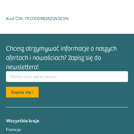
Kod CIN: IT031009B28ZDV3E5N
Chcesz otrzymywać informacje o naszych
ofertach i nowościach? Zapisz się do
newslettera!
res email
Zapisz się
Wszystkie kraje
Francja