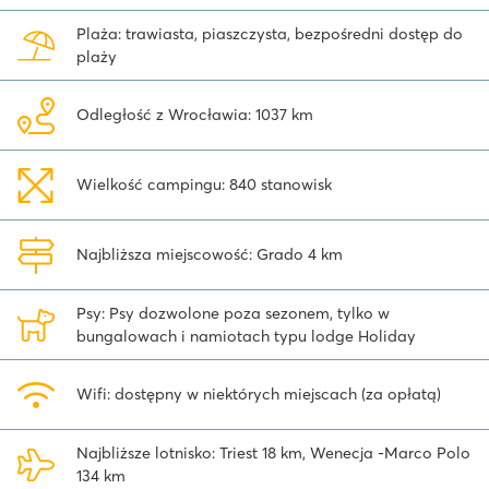
centrum miasteczka, można dojechać do magicznej Wenecji.
Plaża: trawiasta, piaszczysta, bezpośredni dostęp do
Warto wybrać się na wycieczkę łodzią do popularnych miejsc
plaży
takich jak Wyspa Barbana, z niezwykle urokliwie położonym
sanktuarium czy do niezwykłych jaskiń w Sgonico. W okolicach
Triestu odkryjcie także zamek Miramare lub wybierzcie się na
Odległość z Wrocławia: 1037 km
jednodniową wycieczkę do zoo w Lignano. A czy wiesz, że ten
camping niedaleko Grado we Włoszech jest oddalony tylko o 1,5
godziny od Słowenii i Chorwacji? Dzięki temu możliwa jest również
Wielkość campingu: 840 stanowisk
jednodniowa wycieczka do innego kraju!
Zakwaterowania na campingu Villaggio Europa
Najbliższa miejscowość: Grado 4 km
Wszystkie nasze zakwaterowania położone są w strefie tylko dla
pieszych. Samochody muszą być zaparkowane przy wejściu na
Psy: Psy dozwolone poza sezonem, tylko w
camping. Dzięki temu, dzieci mogą bezpiecznie bawić się przy
bungalowach i namiotach typu lodge Holiday
zakwaterowaniu.
Wifi: dostępny w niektórych miejscach (za opłatą)
Najbliższe lotnisko: Triest 18 km, Wenecja -Marco Polo
134 km