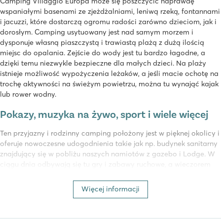
Camping Villaggio Europa może się poszczycić naprawdę
wspaniałymi basenami ze zjeżdżalniami, leniwą rzeką, fontannami
i jacuzzi, które dostarczą ogromu radości zarówno dzieciom, jak i
dorosłym. Camping usytuowany jest nad samym morzem i
dysponuje własną piaszczystą i trawiastą plażą z dużą ilością
miejsc do opalania. Zejście do wody jest tu bardzo łagodne, a
dzięki temu niezwykle bezpieczne dla małych dzieci. Na plaży
istnieje możliwość wypożyczenia leżaków, a jeśli macie ochotę na
trochę aktywności na świeżym powietrzu, można tu wynająć kajak
lub rower wodny.
Pokazy, muzyka na żywo, sport i wiele więcej
Ten przyjazny i rodzinny camping położony jest w pięknej okolicy i
oferuje nowoczesne udogodnienia takie jak np. budynek sanitarny
znajdujący się w pobliżu naszych namiotów z gazebo i Lodge. W
ciągu dnia odbywają się tu gry i zabawy ruchowe, a wieczorem
spektakularne pokazy i muzyka na żywo. Znajdziecie tu także
sklepy oraz restaurację z widokiem na morze.
Więcej informacji
Zespół animatorów organizuje zajęcia sportowe, zabawy oraz
wspaniałe, urozmaicone wieczorne pokazy. Miłośnicy sportu mogą