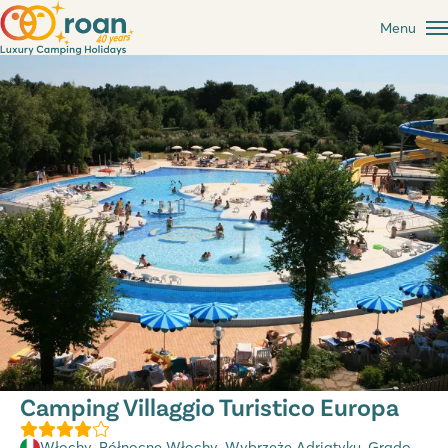
Menu
Camping Villaggio Turistico Europa
Włochy
,
Północne Włochy
,
Wybrzeże Adriatyku
, Grado