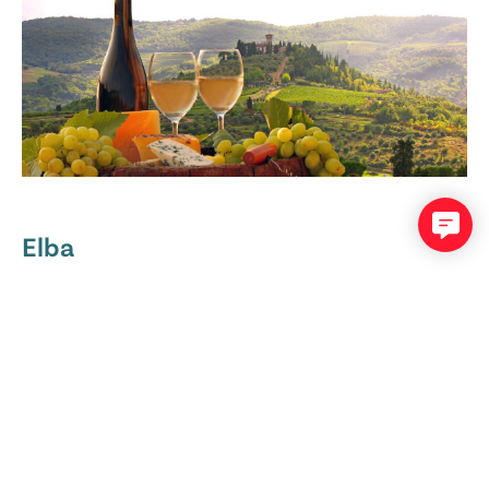
Elba
Elba jest jedną z wysp wchodząca w skład
Archipelagu
Toskańskiego
. W jego skład wchodzi 7 wysp, spośród których
Elba jest tą największą.
Wyspa ta o prawdziwie rajskim klimacie była niegdyś
miejscem wygania Napoleona Bonaparte po jego militarnej
klęsce. W niecały rok Elba, pod opieką francuskiego wodza,
rozkwitła – udało mu się zmodernizować system podatkowy,
transport, rolnictwo oraz infrastrukturę.