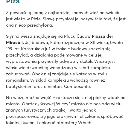
Piza
Z pewnością jedną z najbardziej znanych wież na świecie
jest wieża w Pizie. Sławę przyniósł jej oczywiście fakt, że jest
ona nieco przechylona.
Słynna wieża znajduje się na Placu Cudów
Piazza dei
Miracoli.
Jej budowa, która rozpoczęła w XII wieku, trwała
199 lat. Konstrukcja już w trakcie budowy zaczęła się
przechylać, a działania podejmowane w celu jej
wyprostowania przynosiły odwrotny skutek. Wieża jest
właściwie dzwonnicą wchodzącą w skład kompleksu
zabudowań. Obok niej znajduje się katedra w stylu
romańskim. W skład kompleksu wchodzą również
baptysterium oraz cmentarz Composanto.
Na wieżę można wejść – roztacza się z niej piękny widok na
miasto. Oprócz „Krzywej Wieży” miasto nie posiada wielu
znanych turystycznych atrakcji, warto jednak
przespacerować się jego urokliwymi uliczkami, spróbować
lokalnej kuchni i chłonąć atmosferę Włoch.