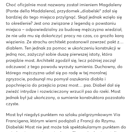
Choć oficjalnie most nazwany został imieniem Magdaleny
(Ponte della Maddalena), przydomek „diabelski” zdał się
bardziej do tego miejsca przylgnąć. Skąd jednak wzięło się
to określenie? Jest ono związane z legendą o powstaniu
miejsca – odpowiedzialny za budowę mężczyzna wiedział,
że nie uda mu się dokończyć pracy na czas, co groziło karą
więzienia. Ze strachu architekt postanowił zawrzeć pakt z…
diabłem. Ten jednak za pomoc w ukończeniu konstrukcji w
jedną noc, zażyczył sobie duszę pierwszej istoty, która
przejdzie most. Architekt zgodził się, lecz później zaczął
odczuwać z tego powodu wyrzuty sumienia. Duchowny, do
którego mężczyzna udał się po radę w tej moralnej
zgryzocie, podsunął mu pomysł oszukania diabła i
popchnięcia do przejścia przez most… psa. Diabeł dał się
zwieźć intrydze i rozwścieczony wrzucił psa do rzeki. Most
jednak był już ukończony, a sumienie konstruktora pozostało
czyste.
Most był niegdyś punktem na szlaku pielgrzymkowym Via
Francigena, którym wierni podążali z Francji do Rzymu.
Diabelski Most nie jest może tak spektakularnym punktem do