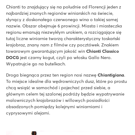
Chianti to znajdujący się na południe od Florencji jeden z
najbardziej znanych regionów winiarskich na świecie,
słynący z doskonałego czerwonego wina o takiej samej
nazwie. Obszar obejmuje 6 prowincji. Miasta i miasteczka
regionu emanują niezwykłym urokiem, a rozciągające się
tutaj liczne winiarnie tworzą charakterystyczny toskański
krajobraz, znany nam z filmów czy pocztówek. Znakiem
towarowym gwarantującym jakość win
Chianti Classico
DOCG
jest czarny kogut, czyli po włosku Gallo Nero.
Wypatrujcie go na butelkach.
Droga biegnąca przez ten region nosi nazwę
Chiantigiana
.
To miejsce idealne dla wędrowniczych dusz, które po prostu
chcą wsiąść w samochód i pojechać przed siebie, a
głównym celem tej szalonej podróży będzie wypatrywanie
malowniczych krajobrazów i willowych posiadłości
obsadzonych pomiędzy kolejnymi winiarniami i
cyprysowymi alejami.