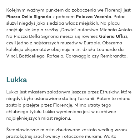
Kolejnym ważnym punktem do zobaczenia we Florencji jest
Piazza Della Signoria
z pałacem
Palazzo Vecchio
. Pałac
służył niegdyś jako siedziba władz miejskich. Na placu
znajduje się kopia rzeźby „Dawid" autorstwa Michała Anioła.
Na Piazza Della Signoria mieści się również
Galeria Uffizi
,
czyli jedno z najstarszych muzeów w Europie. Obszerna
kolekcja eksponatów obejmuje m.in. dzieła Leonardo da
Vinci, Botticellego, Rafaela, Caravaggio czy Rembrandta.
Lukka
Lukka jest miastem założonym jeszcze przez Etrusków, które
niegdyś było ustanowione stolicą Toskanii. Potem to miano
zostało przejęte przez Florencję. Mimo utraty tego
chlubnego tytułu Lukka wymieniana jest w czołówce
najpiękniejszych miast regionu.
Średniowieczne miasto zbudowane zostało według wzoru
prostokątnej szachownicy i otoczone murami. Warto