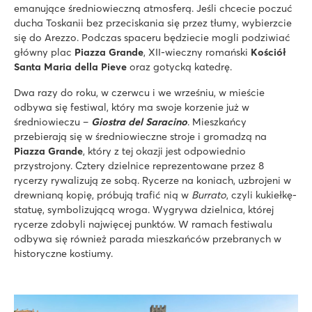
emanujące średniowieczną atmosferą. Jeśli chcecie poczuć
ducha Toskanii bez przeciskania się przez tłumy, wybierzcie
się do Arezzo. Podczas spaceru będziecie mogli podziwiać
główny plac
Piazza Grande
, XII-wieczny romański
Kościół
Santa Maria della Pieve
oraz gotycką katedrę.
Dwa razy do roku, w czerwcu i we wrześniu, w mieście
odbywa się festiwal, który ma swoje korzenie już w
średniowieczu –
Giostra del Saracino
. Mieszkańcy
przebierają się w średniowieczne stroje i gromadzą na
Piazza Gr
ande
, który z tej okazji jest odpowiednio
przystrojony. Cztery dzielnice reprezentowane przez 8
rycerzy rywalizują ze sobą. Rycerze na koniach, uzbrojeni w
drewnianą kopię, próbują trafić nią w
Burrato
, czyli kukiełkę-
statuę, symbolizującą wroga. Wygrywa dzielnica, której
rycerze zdobyli najwięcej punktów. W ramach festiwalu
odbywa się również parada mieszkańców przebranych w
historyczne kostiumy.