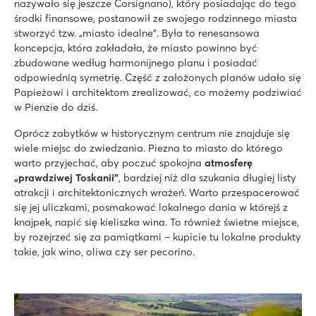
nazywało się jeszcze Corsignano), który posiadając do tego
środki finansowe, postanowił ze swojego rodzinnego miasta
stworzyć tzw. „miasto idealne”. Była to renesansowa
koncepcja, która zakładała, że miasto powinno być
zbudowane według harmonijnego planu i posiadać
odpowiednią symetrię. Część z założonych planów udało się
Papieżowi i architektom zrealizować, co możemy podziwiać
w Pienzie do dziś.
Oprócz zabytków w historycznym centrum nie znajduje się
wiele miejsc do zwiedzania. Piezna to miasto do którego
warto przyjechać, aby poczuć spokojna
atmosferę
„prawdziwej Toskanii”
, bardziej niż dla szukania długiej listy
atrakcji i architektonicznych wrażeń. Warto przespacerować
się jej uliczkami, posmakować lokalnego dania w którejś z
knajpek, napić się kieliszka wina. To również świetne miejsce,
by rozejrzeć się za pamiątkami – kupicie tu lokalne produkty
takie, jak wino, oliwa czy ser pecorino.