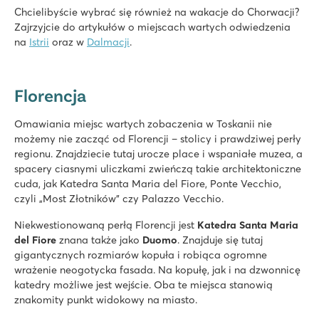
Chcielibyście wybrać się również na wakacje do Chorwacji?
Zajrzyjcie do artykułów o miejscach wartych odwiedzenia
na
Istrii
oraz w
Dalmacji
.
Florencja
Omawiania miejsc wartych zobaczenia w Toskanii nie
możemy nie zacząć od Florencji – stolicy i prawdziwej perły
regionu. Znajdziecie tutaj urocze place i wspaniałe muzea, a
spacery ciasnymi uliczkami zwieńczą takie architektoniczne
cuda, jak Katedra Santa Maria del Fiore, Ponte Vecchio,
czyli „Most Złotników” czy Palazzo Vecchio.
Niekwestionowaną perłą Florencji jest
Katedra Santa Maria
del Fiore
znana także jako
Du
omo
. Znajduje się tutaj
gigantycznych rozmiarów kopuła i robiąca ogromne
wrażenie neogotycka fasada. Na kopułę, jak i na dzwonnicę
katedry możliwe jest wejście. Oba te miejsca stanowią
znakomity punkt widokowy na miasto.