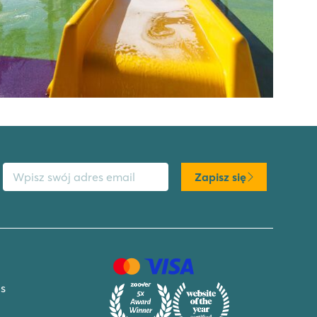
s email
Zapisz się
s