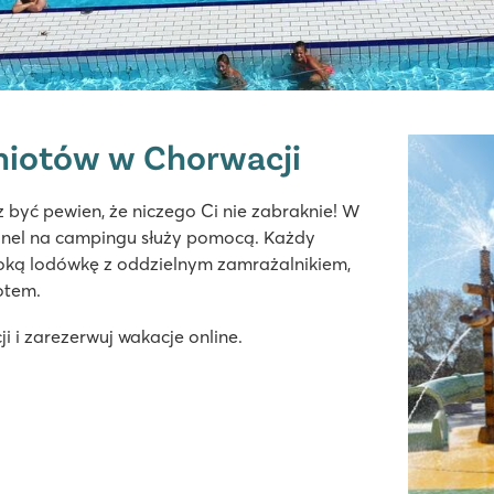
iotów w Chorwacji
 być pewien, że niczego Ci nie zabraknie! W
sonel na campingu służy pomocą. Każdy
soką lodówkę z oddzielnym zamrażalnikiem,
otem.
 i zarezerwuj wakacje online.