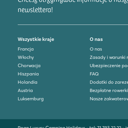
newslettera!
Wszystkie kraje
O nas
Francja
O nas
Włochy
Zasady i warunki 
Chorwacja
Ubezpieczenie po
Hiszpania
FAQ
Holandia
Dodatki do zare
Austria
Bezpłatne rowerki
Luksemburg
Nasze zakwatero
Roan Luxury Camping Holidays - tel:
71 793 22 22
-
i