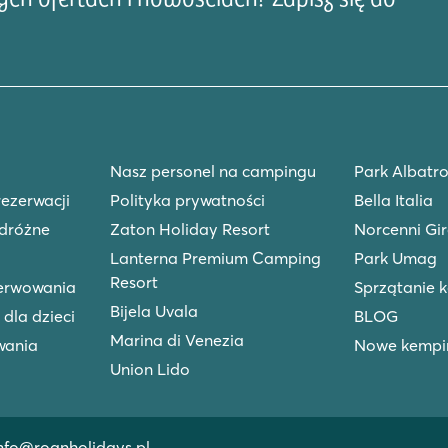
Nasz personel na campingu
Park Albatro
rezerwacji
Polityka prywatności
Bella Italia
dróżne
Zaton Holiday Resort
Norcenni Gir
Lanterna Premium Camping
Park Umag
Resort
zerwowania
Sprzątanie 
Bijela Uvala
 dla dzieci
BLOG
Marina di Venezia
wania
Nowe kempin
Union Lido
nfo@roanholidays.pl