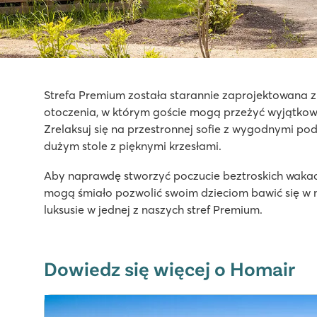
Domaine de la Yole
Domaine de la Yole
Strefa Premium została starannie zaprojektowana z
Francja - Południowa Francja - Langwedocja-Roussillon - V
otoczenia, w którym goście mogą przeżyć wyjątko
Zrelaksuj się na przestronnej sofie z wygodnymi pod
★
★
★
★
★
dużym stole z pięknymi krzesłami.
8.1
Duży kompleks basenów ze zjeżdżalniami oraz laguno
Aby naprawdę stworzyć poczucie beztroskich wakac
Zarezerwuj luksusowe mobile home'y w wolnej od sam
mogą śmiało pozwolić swoim dzieciom bawić się w mob
Odwiedź winnice obok kempingu
luksusie w jednej z naszych stref Premium.
La Chapelle
La Chapelle
Francja - Południowa Francja - Langwedocja-Roussillon - Ar
Dowiedz się więcej o Homair
★
★
★
★
★
8.3