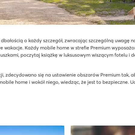
 dbałością o każdy szczegół, zwracając szczególną uwagę n
alras-Plage
we wakacje. Każdy mobile home w strefie Premium wyposaż
uszkami, poczytaj książkę w luksusowym wiszącym fotelu i de
wy basen plażowy!
ji, zdecydowano się na ustawienie obszarów Premium tak, 
ochodów strefie Premium
ile home i wokół niego, wiedząc, że jest to bezpieczne. Uci
gelès sur Mer