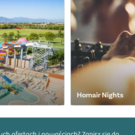
as Plage
szerokiej piaszczystej plaży
Homair Nights
h ofertach i nowościach? Zapisz się do
Adre