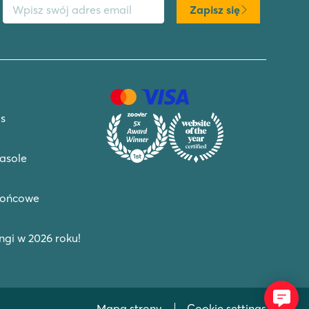
Zapisz się
s
asole
końcowe
gi w 2026 roku!
Mapa strony
Cookie settings