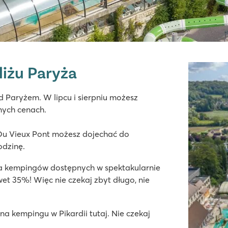
liżu Paryża
Paryżem. W lipcu i sierpniu możesz
nych cenach.
ych boiskach
 Du Vieux Pont możesz dojechać do
odzinę.
ka kempingów dostępnych w spektakularnie
et 35%! Więc nie czekaj zbyt długo, nie
a kempingu w Pikardii tutaj. Nie czekaj