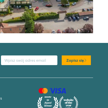
s email
Zapisz się
s