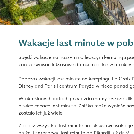
La Croix du Vieux Pont
La Croix du Vieux Pont
Wakacje last minute w pob
Francja - Północna Francja - Pikardia - Berny Rivière
★
★
★
★
★
Spędź wakacje na naszym najlepszym kempingu pod 
7.9
zarezerwować luksusowe domki mobilne w atrakcyj
Świetny kryty basen z długimi zjeżdżalniami
Domki mobilne znajdują się na przestronnych trawiast
Podczas wakacji last minute na kempingu La Croix
Pięknie położony nad rzeką Aisne
Disneyland Paris i centrum Paryża w nieco ponad g
W określonych datach przyjazdu mamy jeszcze kil
niskich cenach last minute. Zniżka może wynieść naw
zostało ich już wiele!
Zobacz wszystkie last minute na luksusowe wakacje n
dłużej i zarezerwuj last minute do Pikardii już dziś!