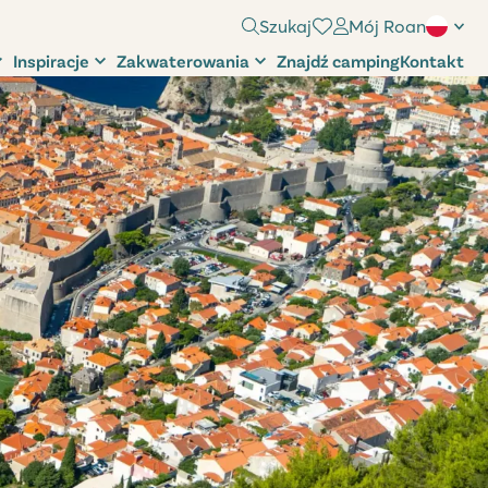
Szukaj
Mój Roan
Inspiracje
Zakwaterowania
Znajdź camping
Kontakt