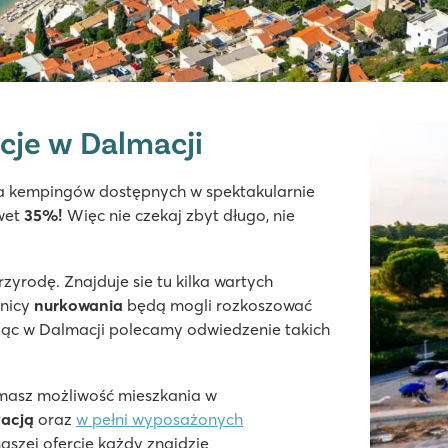
cje w Dalmacji
ka kempingów dostępnych w spektakularnie
awet
35%!
Więc nie czekaj zbyt długo, nie
klepami
n
yrodę. Znajduje sie tu kilka wartych
śnicy
nurkowania
będą mogli rozkoszować
ędąc w Dalmacji polecamy odwiedzenie takich
 masz możliwość mieszkania w
zacją
oraz
w pełni wyposażonych
aszej ofercie każdy znajdzie