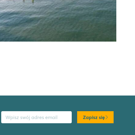
s email
Zapisz się