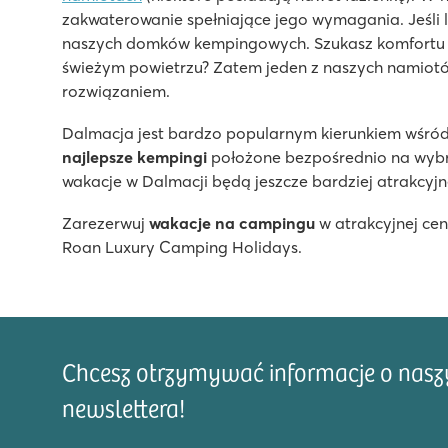
Basen z widokiem na błękitne morze
zakwaterowanie spełniające jego wymagania. Jeśli l
Wiele atrakcji i bogaty program animacyjny
naszych domków kempingowych. Szukasz komfortu i 
Tylko 10 minut drogi do historycznego miasta Trogir
świeżym powietrzu? Zatem jeden z naszych namiotó
rozwiązaniem.
Karin
Karin
Dalmacja jest bardzo popularnym kierunkiem wśród
Chorwacja - Chorwackie Wybrzeże - Dalmacja - Donji Karin
najlepsze kempingi
położone bezpośrednio na wybrz
wakacje w Dalmacji będą jeszcze bardziej atrakcyjn
★
★
8.6
Zarezerwuj
wakacje na campingu
w atrakcyjnej ceni
Idealne miejsce na spokojne, relaksujące wakacje
Roan Luxury Camping Holidays.
Nowy basen z brodzikiem dla dzieci
Bezpłatne, lecznicze kąpiele błotne w odległości space
Chcesz otrzymywać informacje o naszyc
newslettera!