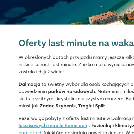
Zaton Holiday Resort
Zaton Holiday Resort
Oferty last minute na waka
Chorwacja - Chorwackie Wybrzeże - Dalmacja - Zadar
★
★
★
★
W określonych datach przyjazdu mamy jeszcze kil
8.4
niskich cenach last minute. Zniżka może wynieść n
Dwa baseny, mnóstwo zabawy na zjeżdżalniach
zostało ich już wiele!
Tętniące życiem centrum campingu z restauracjami i s
W odległości spaceru od malowniczej miejscowości Ni
Dalmacja
to świetny wybór dla osób kochających prz
odwiedzenia
parków narodowych
. Natomiast miło
Amadria Park Camping Trogir
się tu błękitnym i krystalicznie czystym morzem. B
Amadria Park Camping Trogir
miast jak
Zadar
,
Szybenik
,
Trogir
i
Split
.
Chorwacja - Chorwackie Wybrzeże - Dalmacja - Trogir
Rezerwując pobyty z oferty last minute w Dalmacji
★
★
★
★
luksusowych mobile home’ach
z
łazienką
i
klimaty
8.4
namiotach
(niektóre posiadają nawet łazienkę). W n