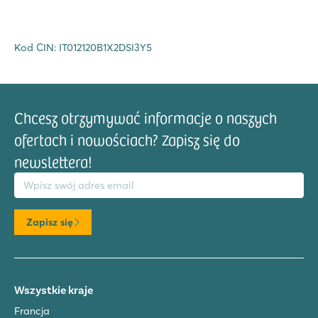
Kod CIN: IT012120B1X2DSI3Y5
Chcesz otrzymywać informacje o naszych
ofertach i nowościach? Zapisz się do
newslettera!
res email
Zapisz się
Wszystkie kraje
Francja