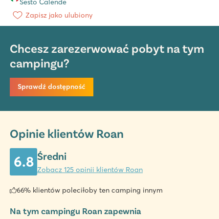
Sesto Calende
Zapisz jako ulubiony
Chcesz zarezerwować pobyt na tym
campingu?
Sprawdź dostępność
Opinie klientów Roan
Średni
6.8
Zobacz 125 opinii klientów Roan
66% klientów poleciłoby ten camping innym
Na tym campingu Roan zapewnia