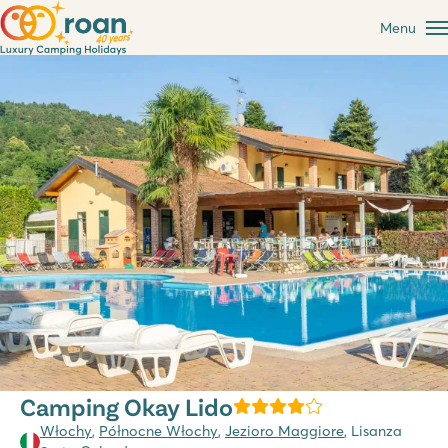
Menu
Camping Okay Lido
Włochy
,
Północne Włochy
,
Jezioro Maggiore
, Lisanza