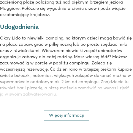
zacienioną plażę położoną tuż nad pięknym brzegiem jeziora
Maggiore. Połóżcie się wygodnie w cieniu drzew i podziwiajcie
oszałamiający krajobraz.
Udogodnienia
Okay Lido to niewielki camping, na którym dzieci mogą bawić się
na placu zabaw, grać w piłkę nożną lub po prostu spędzać miło
czas z rówieśnikami. Wieczorem niewielki zespół animatorów
organizuje zabawy dla całej rodziny. Masz własną łódź? Możesz
zacumować ją w porcie w pobliżu campingu. Zaleca się
wcześniejszą rezerwację. Co dzień rano w tutejszej piekarni kupicie
świeże bułeczki, natomiast większych zakupów dokonać można w
supermarkecie oddalonym ok. 2 km od campingu. Znajdziecie tu
również bar i pizzerię, a pizzę możecie zamówić na wynos i zjeść
ją w swoim zakwaterowaniu.
Atrakcje w pobliżu campingu
Więcej informacji
Camping Okay Lido to świetne miejsce na wypad do
eleganckiego Mediolanu! Zobacz niesamowitą katedrę Duomo,
Castello Sforzesco, stadion San Siro czy Galerię Wiktora