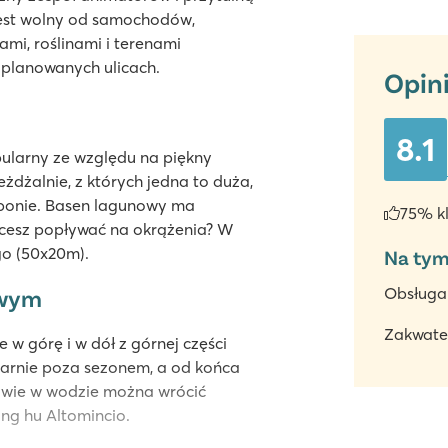
 jest wolny od samochodów,
ami, roślinami i terenami
zplanowanych ulicach.
Opin
8.1
pularny ze względu na piękny
eżdżalnie, z których jedna to duża,
oponie. Basen lagunowy ma
75% k
Chcesz popływać na okrążenia? W
go (50x20m).
Na tym
Obsługa
owym
Zakwate
w górę i w dół z górnej części
larnie poza sezonem, a od końca
bawie w wodzie można wrócić
ng hu Altomincio.