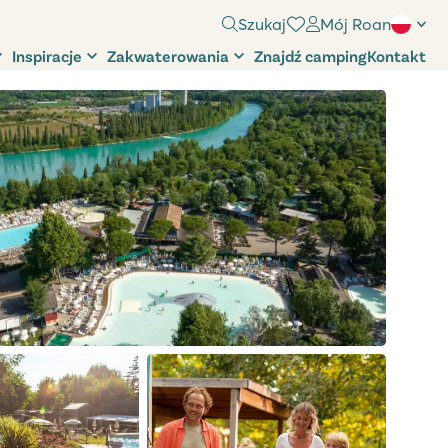
Szukaj
Mój Roan
Inspiracje
Zakwaterowania
Znajdź camping
Kontakt