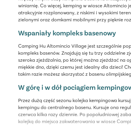
winiarnię. Co więcej, kemping w wiosce Altomincio
atrakcyjnie rozplanowany, z niskimi i wysokimi teren
zielonymi oraz domkami mobilnymi przy pięknie ro
Wspaniały kompleks basenowy
Camping Hu Altomincio Village jest szczególnie po
kompleks basenów. Znajdują się tu trzy oddzielne zj
szeroka zjeżdżalnia, po której można zjeżdżać na 
miękkie dno, dzięki czemu jest idealny dla dzieci! 
takim razie możesz skorzystać z basenu olimpijskie
W górę i w dół pociągiem kemping
Przez dużą część sezonu kolejka kempingowa kursuje 
kempingu do centralnego basenu. Kursuje ona regu
czerwca kilka razy dziennie. Po popołudniowej za
kolejką do miejsca zakwaterowania w wiosce Campi