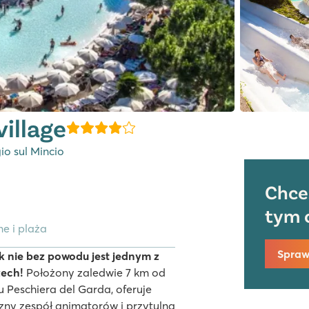
illage
io sul Mincio
Chce
tym 
e i plaża
Spraw
 nie bez powodu jest jednym z
zech!
Położony zaledwie 7 km od
 Peschiera del Garda, oferuje
zny zespół animatorów i przytulną