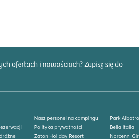
arki rozrywki Gardaland i Caneva
największy i najczęściej
atrakcjami, w tym kolejkami
a Resort jest podzielony na dwa
że obszar z restauracjami i
h jest w pełni wyposażony, aby
żeń. Odkryj nasze
h ofertach i nowościach? Zapisz się do
Adre
cznej wiosce kempingowej.
Nasz personel na campingu
Park Albatro
rezerwacji
Polityka prywatności
Bella Italia
dróżne
Zaton Holiday Resort
Norcenni Gir