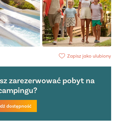
Zapisz jako ulubiony
sz zarezerwować pobyt na
campingu?
dź dostępność