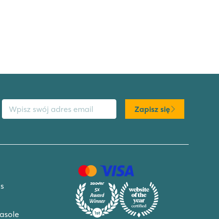
s email
Zapisz się
s
asole