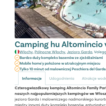
Camping hu Altomincio v
Włochy
,
Północne Włochy
,
Jezioro Garda
, Valegg
Bardzo duży kompleks basenów ze zjeżdżalniami
Mobile home'y położone w atrakcyjnym miejscu
Tylko 10 minut od malowniczej Peschiera del Garda
Informacje
Udogodnienia
Atrakcje wodn
Czterogwiazdkowy kemping Altomincio Family Park
naszych najpopularniejszych kempingów we Włos
jeziora Garda i malowniczego nadmorskiego kurortu
między innymi duży kompleks basenów, entuzjastyc