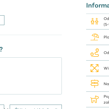
Inform
cznych. Możesz rozpocząć dzień od
Od
em, która przyjeżdża na kemping
(5-
je się pizzeria z przytulnym
łożonym w wiosce Altomincio,
Pl
c nie zabraknie ci niczego przez
 basenie w kompleksie basenowym?
?
Od
ping Village. Zespół animatorów
Wi
na strefa miniklubu jest
enie dzieci mogą zamówić własne
ież to, że w pobliżu zawsze
Na
w jest rozmieszczonych na terenie
Ps
za