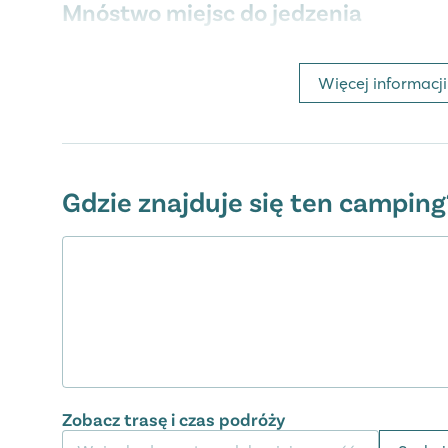
Mnóstwo miejsc do jedzenia
Wioska Altomincio oferuje wiele lokali gastronomi
świeżych bułek, sera i mleka z ciężarówki z jedzeni
Więcej informacji
każdego ranka. W centralnej części kempingu znajdu
zadaszonym tarasem. W hotelu la Diga, również po
znajduje się kolejna restauracja, bar i winiarnia, wię
resztę dnia. A co powiesz na lodziarnię i bar przy
Gdzie znajduje się ten camping
Dzieci w centrum uwagi
Dzieci zajmują centralne miejsce w Altomincio Cam
zapewnia bogaty program, w tym mini disco. Oddziel
specjalnie wyposażona dla najmłodszych, a na bas
jedzenie w barze Frog's. Bardzo przyjemne jest równ
znajduje się plac zabaw! Wiele małych placów zaba
całego kempingu.
Zobacz trasę i czas podróży
Sport i gry