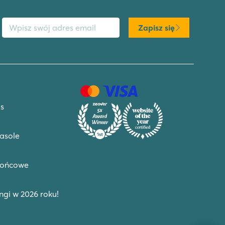
s email
Zapisz się
s
asole
końcowe
gi w 2026 roku!