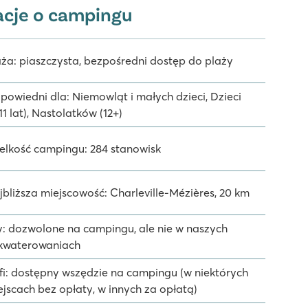
acje o campingu
aża: piaszczysta, bezpośredni dostęp do plaży
powiedni dla: Niemowląt i małych dzieci, Dzieci
11 lat), Nastolatków (12+)
elkość campingu: 284 stanowisk
jbliższa miejscowość: Charleville-Mézières, 20 km
y: dozwolone na campingu, ale nie w naszych
kwaterowaniach
fi: dostępny wszędzie na campingu (w niektórych
ejscach bez opłaty, w innych za opłatą)