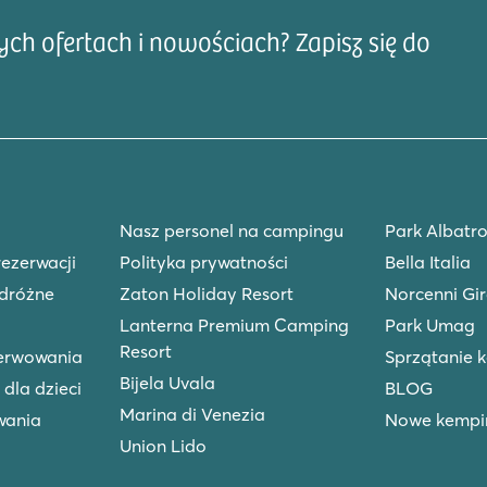
asu na wędrówkę lub podążać
h ofertach i nowościach? Zapisz się do
Adre
ą wokół jeziora, odkryj
gu lub łów ryby w jeziorze. W
ée de la Forêt). Lac des Vieilles
tentycznego kempingu z luksusem i
i, pozwalając w pełni cieszyć się
Nasz personel na campingu
Park Albatro
rezerwacji
Polityka prywatności
Bella Italia
dróżne
Zaton Holiday Resort
Norcenni Gir
Lanterna Premium Camping
Park Umag
Resort
zerwowania
Sprzątanie 
Bijela Uvala
 dla dzieci
BLOG
Marina di Venezia
wania
Nowe kempin
Union Lido