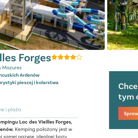
lles Forges
es Mazures
ancuskich Ardenów
rystyki pieszej i kolarstwa
Chce
tym 
e i plaża
Spraw
empingu Lac des Vieilles Forges,
denów.
Kemping położony jest w
ej samej nazwie, idealnej bazy