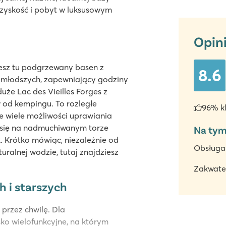
zyskość i pobyt w luksusowym
Opin
iesz tu podgrzewany basen z
8.6
ajmłodszych, zapewniający godziny
 duże Lac des Vieilles Forges z
 od kempingu. To rozległe
96% k
je wiele możliwości uprawiania
w się na nadmuchiwanym torze
Na tym
. Krótko mówiąc, niezależnie od
Obsługa
uralnej wodzie, tutaj znajdziesz
Zakwate
h i starszych
 przez chwilę. Dla
o wielofunkcyjne, na którym