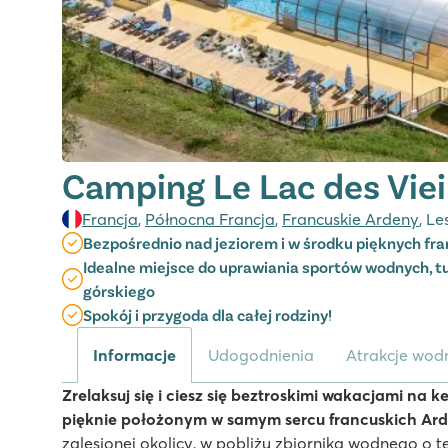
Camping Le Lac des Viei
Francja
,
Północna Francja
,
Francuskie Ardeny
, L
Bezpośrednio nad jeziorem i w środku pięknych fr
Idealne miejsce do uprawiania sportów wodnych, tu
górskiego
Spokój i przygoda dla całej rodziny!
Informacje
Udogodnienia
Atrakcje wodn
Zrelaksuj się i ciesz się beztroskimi wakacjami na k
pięknie położonym w samym sercu francuskich Ar
zalesionej okolicy, w pobliżu zbiornika wodnego o t