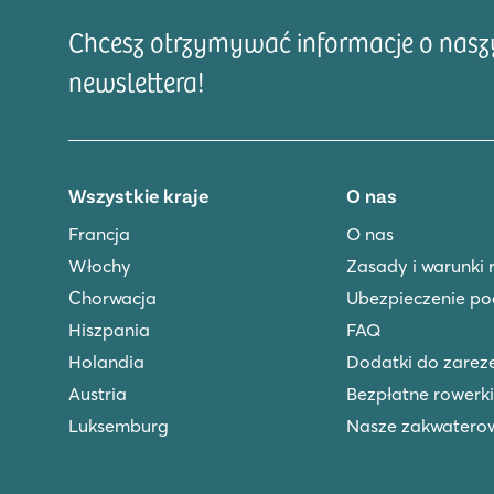
wycieczek. Z kempingu można udać się prosto do l
Chcesz otrzymywać informacje o naszyc
ścieżką fitness. Wybierz się na przejażdżkę rowerow
meandrującą dolinę Semois i Mozy w pobliżu kempin
newslettera!
pobliżu znajduje się również zoo i muzeum leśne (Mus
Forges oferuje idealne połączenie rustykalnego, au
atrakcjami, których oczekujesz od najlepszych wakacj
wolnością i naturą.
Wszystkie kraje
O nas
Francja
O nas
Włochy
Zasady i warunki 
Chorwacja
Ubezpieczenie po
Hiszpania
FAQ
Holandia
Dodatki do zare
Austria
Bezpłatne rowerki
Luksemburg
Nasze zakwatero