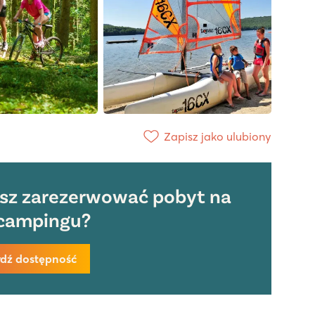
Zapisz jako ulubiony
sz zarezerwować pobyt na
campingu?
dź dostępność