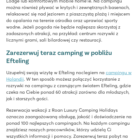
Lodge lub komfortowym mobile home’ie. Na campingu
można również pływać w krytych i zewnętrznych basenach,
relaksować się nad jeziorem z piaszczystą plażą i miejscem
do opalania na terenie ośrodka oraz uprawiać sporty
wodne. Jeżeli pogoda nie będzie najlepsza skorzystaj z
zadaszonych atrakcji, na przykład: centrum rozrywki z
licznymi grami, sali bilardowej czy restauracji.
Zarezerwuj teraz camping w pobliżu
Efteling
Uzupełnij swoją wizytę w Efteling noclegiem na
campingu w
Holandii
. W ten sposób możesz połączyć korzystanie z
rozrywki na campingu z czarującym światem Efteling, gdzie
czeka na Ciebie ponad 60 atrakcji zarówno dla młodszych,
jak i starszych gości.
Rezerwacja wakacji z Roan Luxury Camping Holidays
oznacza zaangażowaną obsługę, jakość i doświadczenie na
ponad 100 najlepszych campingach. Na każdym campingu
znajdziesz naszych pracowników, którzy udzielą Ci
wszystkich informacji i pomocy. Zarezerwuj teraz pobyt na