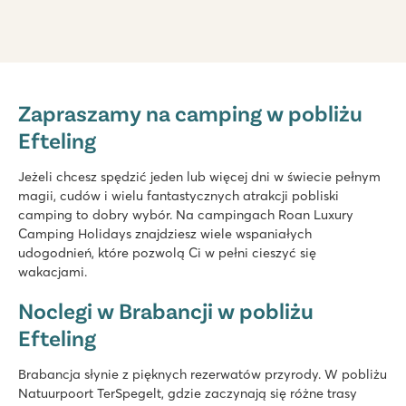
Marvilla Parks Kaatsheuvel
Marvilla Parks Kaatsheuvel
Zapraszamy na camping w pobliżu
Holandia - - Brabancja Północna - Kaatsheuvel
Efteling
★
★
★
★
8.4
Jeżeli chcesz spędzić jeden lub więcej dni w świecie pełnym
Ogrzewany kryty basen, fajne zjeżdżalnie na świeżym powie
magii, cudów i wielu fantastycznych atrakcji pobliski
Piękna lokalizacja w pobliżu wydm Loonse i Drunense
camping to dobry wybór. Na campingach Roan Luxury
Zaledwie 8 minut jazdy samochodem od parku rozrywki Efte
Camping Holidays znajdziesz wiele wspaniałych
udogodnień, które pozwolą Ci w pełni cieszyć się
wakacjami.
Noclegi w Brabancji w pobliżu
Efteling
Brabancja słynie z pięknych rezerwatów przyrody. W pobliżu
Natuurpoort TerSpegelt, gdzie zaczynają się różne trasy