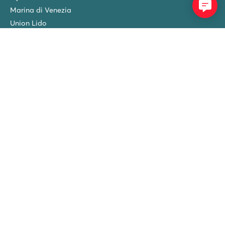
Marina di Venezia
Union Lido
Park Albatros
Bella Italia
Norcenni Girasole
Park Umag
Sprzątanie końcowe
BLOG
Nowe kempingi w 2026 roku!
Roan Luxury Camping Holidays - tel:
71 793 22 22
-