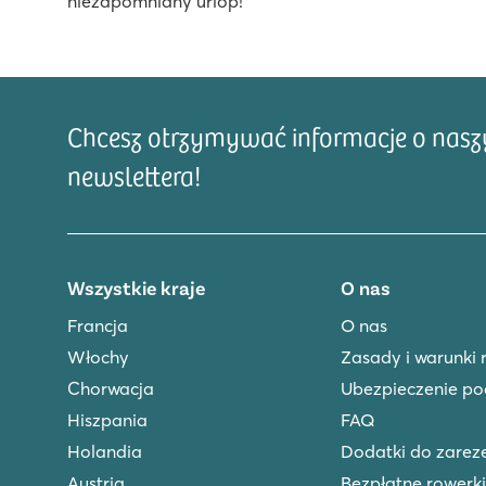
niezapomniany urlop!
Chcesz otrzymywać informacje o naszyc
newslettera!
Wszystkie kraje
O nas
Francja
O nas
Włochy
Zasady i warunki 
Chorwacja
Ubezpieczenie po
Hiszpania
FAQ
Holandia
Dodatki do zare
Austria
Bezpłatne rowerki