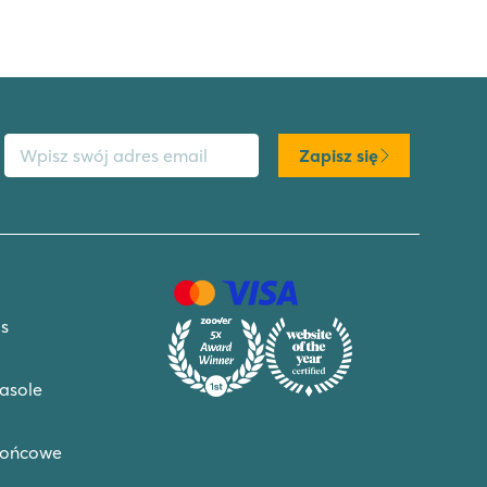
s email
Zapisz się
s
asole
końcowe