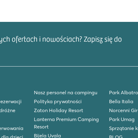
h ofertach i nowościach? Zapisz się do
Adre
Nasz personel na campingu
Park Albatro
rezerwacji
Polityka prywatności
Bella Italia
dróżne
Zaton Holiday Resort
Norcenni Gir
Lanterna Premium Camping
Park Umag
Resort
zerwowania
Sprzątanie 
Bijela Uvala
 dla dzieci
BLOG