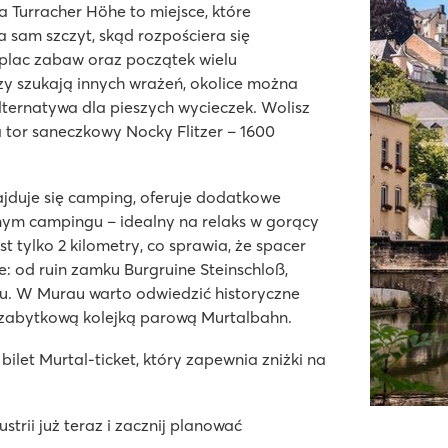
a Turracher Höhe to miejsce, które
a sam szczyt, skąd rozpościera się
 plac zabaw oraz początek wielu
zy szukają innych wrażeń, okolice można
lternatywa dla pieszych wycieczek. Wolisz
 tor saneczkowy Nocky Flitzer – 1600
jduje się camping, oferuje dodatkowe
amym campingu – idealny na relaks w gorący
st tylko 2 kilometry, co sprawia, że spacer
e: od ruin zamku Burgruine Steinschloß,
au. W Murau warto odwiedzić historyczne
 zabytkową kolejką parową Murtalbahn.
let Murtal-ticket, który zapewnia zniżki na
rii już teraz i zacznij planować