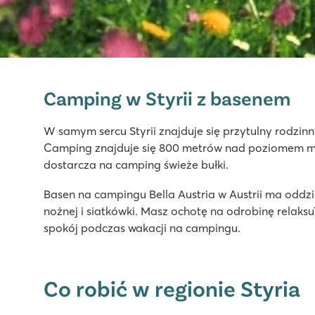
Bella Austria
Bella Austria
Camping w Styrii z basenem
Austria - - Styria - St. Peter am Kammersberg
★
★
★
★
W samym sercu Styrii znajduje się przytulny rodzi
8.1
Camping znajduje się 800 metrów nad poziomem mor
Basen i brodzik dla dzieci w otoczeniu górskich krajob
dostarcza na camping świeże bułki.
Mobile home'y położone na przestronnych stanowiska
Basen na campingu Bella Austria w Austrii ma oddzie
Idealny dla miłośników spacerów i jazdy rowerem górs
nożnej i siatkówki. Masz ochotę na odrobinę relaksu
spokój podczas wakacji na campingu.
Co robić w regionie Styria