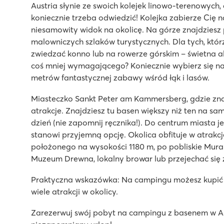
Austria słynie ze swoich kolejek linowo-terenowych, 
koniecznie trzeba odwiedzić! Kolejka zabierze Cię n
niesamowity widok na okolicę. Na górze znajdziesz
malowniczych szlaków turystycznych. Dla tych, któr
zwiedzać konno lub na rowerze górskim – świetna a
coś mniej wymagającego? Koniecznie wybierz się na
metrów fantastycznej zabawy wśród łąk i lasów.
Miasteczko Sankt Peter am Kammersberg, gdzie zna
atrakcje. Znajdziesz tu basen większy niż ten na s
dzień (nie zapomnij ręcznika!). Do centrum miasta je
stanowi przyjemną opcję. Okolica obfituje w atrakcj
położonego na wysokości 1180 m, po pobliskie Mur
Muzeum Drewna, lokalny browar lub przejechać się
Praktyczna wskazówka: Na campingu możesz kupić bi
wiele atrakcji w okolicy.
Zarezerwuj swój pobyt na campingu z basenem w Aust