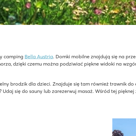
nny camping
Bella Austria
. Domki mobilne znajdują się na prz
za, dzięki czemu można podziwiać piękne widoki na wzgórza
razów
ch
lny brodzik dla dzieci. Znajduje się tam również trawnik do 
kim
? Udaj się do sauny lub zarezerwuj masaż. Wśród tej pięknej 