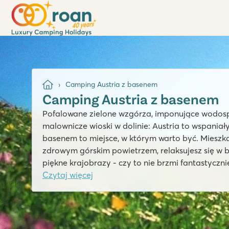
Camping Austria z basenem
Camping Austria z basenem
Pofalowane zielone wzgórza, imponujące wodospad
malownicze wioski w dolinie: Austria to wspaniał
basenem to miejsce, w którym warto być. Mieszk
zdrowym górskim powietrzem, relaksujesz się w 
piękne krajobrazy - czy to nie brzmi fantastyczni
Czytaj więcej