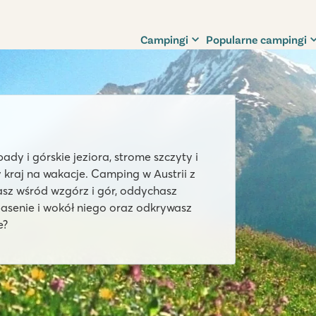
Campingi
Popularne campingi
y i górskie jeziora, strome szczyty i
y kraj na wakacje. Camping w Austrii z
asz wśród wzgórz i gór, oddychasz
basenie i wokół niego oraz odkrywasz
e?