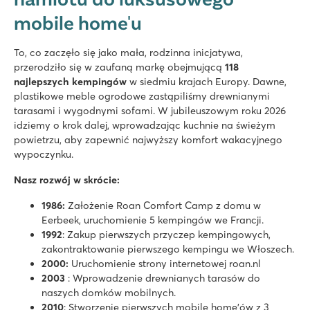
mobile home'u
To, co zaczęło się jako mała, rodzinna inicjatywa,
przerodziło się w zaufaną markę obejmującą
118
najlepszych kempingów
w siedmiu krajach Europy. Dawne,
plastikowe meble ogrodowe zastąpiliśmy drewnianymi
tarasami i wygodnymi sofami. W jubileuszowym roku 2026
idziemy o krok dalej, wprowadzając kuchnie na świeżym
powietrzu, aby zapewnić najwyższy komfort wakacyjnego
wypoczynku.
Nasz rozwój w skrócie:
1986:
Założenie Roan Comfort Camp z domu w
Eerbeek, uruchomienie 5 kempingów we Francji.
1992
: Zakup pierwszych przyczep kempingowych,
zakontraktowanie pierwszego kempingu we Włoszech.
2000:
Uruchomienie strony internetowej roan.nl
2003
: Wprowadzenie drewnianych tarasów do
naszych domków mobilnych.
2010
: Stworzenie pierwszych mobile home'ów z 3