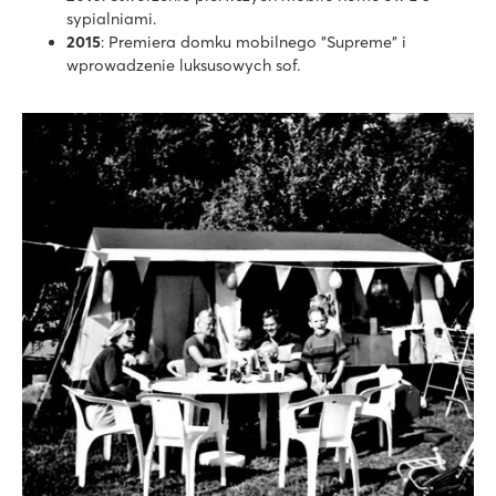
sypialniami.
2015
: Premiera domku mobilnego "Supreme" i
wprowadzenie luksusowych sof.