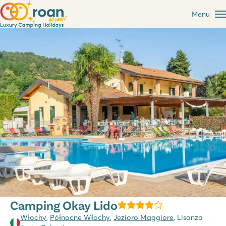
Menu
Camping Okay Lido
Włochy
,
Północne Włochy
,
Jezioro Maggiore
, Lisanza