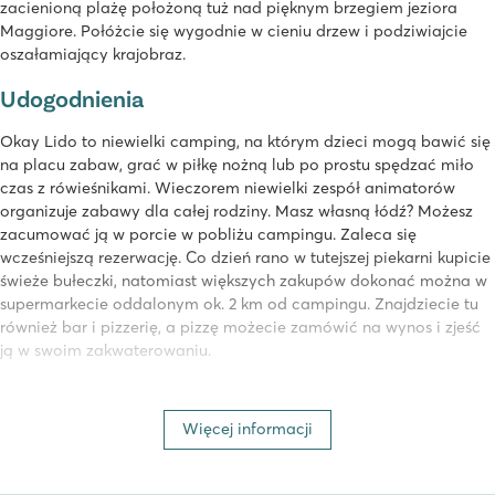
zacienioną plażę położoną tuż nad pięknym brzegiem jeziora
Maggiore. Połóżcie się wygodnie w cieniu drzew i podziwiajcie
oszałamiający krajobraz.
Udogodnienia
Okay Lido to niewielki camping, na którym dzieci mogą bawić się
na placu zabaw, grać w piłkę nożną lub po prostu spędzać miło
czas z rówieśnikami. Wieczorem niewielki zespół animatorów
organizuje zabawy dla całej rodziny. Masz własną łódź? Możesz
zacumować ją w porcie w pobliżu campingu. Zaleca się
wcześniejszą rezerwację. Co dzień rano w tutejszej piekarni kupicie
świeże bułeczki, natomiast większych zakupów dokonać można w
supermarkecie oddalonym ok. 2 km od campingu. Znajdziecie tu
również bar i pizzerię, a pizzę możecie zamówić na wynos i zjeść
ją w swoim zakwaterowaniu.
Atrakcje w pobliżu campingu
Więcej informacji
Camping Okay Lido to świetne miejsce na wypad do
eleganckiego Mediolanu! Zobacz niesamowitą katedrę Duomo,
Castello Sforzesco, stadion San Siro czy Galerię Wiktora