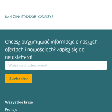
Kod CIN: IT012120B1X2DSI3Y5
Chcesz otrzymywać informacje o naszych
ofertach i nowościach? Zapisz się do
newslettera!
res email
Zapisz się
Wszystkie kraje
Francja