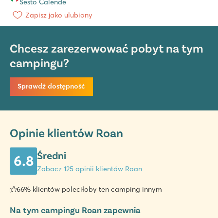
Sesto Calende
Zapisz jako ulubiony
Chcesz zarezerwować pobyt na tym
campingu?
Sprawdź dostępność
Opinie klientów Roan
Średni
6.8
Zobacz 125 opinii klientów Roan
66% klientów poleciłoby ten camping innym
Na tym campingu Roan zapewnia