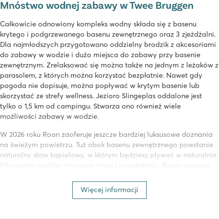
Mnóstwo wodnej zabawy w Twee Bruggen
Całkowicie odnowiony kompleks wodny składa się z basenu
krytego i podgrzewanego basenu zewnętrznego oraz 3 zjeżdżalni.
Dla najmłodszych przygotowano oddzielny brodzik z akcesoriami
do zabawy w wodzie i dużo miejsca do zabawy przy basenie
zewnętrznym. Zrelaksować się można także na jednym z leżaków z
parasolem, z których można korzystać bezpłatnie. Nawet gdy
pogoda nie dopisuje, można popływać w krytym basenie lub
skorzystać ze strefy wellness. Jezioro Slingeplas oddalone jest
tylko o 1,5 km od campingu. Stwarza ono również wiele
możliwości zabawy w wodzie.
W 2026 roku Roan zaoferuje jeszcze bardziej luksusowe doznania
na świeżym powietrzu. Tuż obok basenu zewnętrznego powstanie
naturalny staw kąpielowy, w którym będziesz pływać w naturalnie
filtrowanej wodzie, otoczony ciszą i przestrzenią. Basen zapewni
rozrywkę i aktywność, a staw będzie idealny do głębokiego
odprężenia. Delikatnie unoś się na powierzchni, przepłyń kilka
Więcej informacji
długości lub po prostu zrelaksuj się, podziwiając spokojną taflę
wody.
Uwaga: naturalny staw kąpielowy jest przeznaczony
wyłącznie dla gości w wieku 16 lat i starszych.