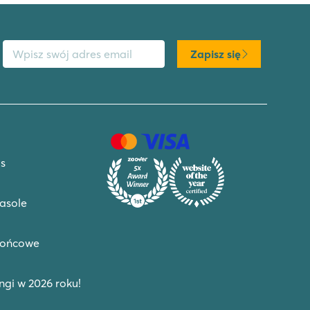
s email
Zapisz się
s
asole
końcowe
gi w 2026 roku!