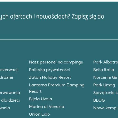
h ofertach i nowościach? Zapisz się do
Adre
Nasz personel na campingu
Park Albatro
rezerwacji
Polityka prywatności
Bella Italia
dróżne
Zaton Holiday Resort
Norcenni Gir
Lanterna Premium Camping
Park Umag
Resort
zerwowania
Sprzątanie 
Bijela Uvala
 dla dzieci
BLOG
Marina di Venezia
wania
Nowe kempin
Union Lido