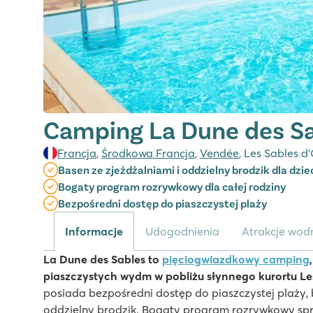
Camping La Dune des S
Francja
,
Środkowa Francja
,
Vendée
, Les Sables d
Basen ze zjeżdżalniami i oddzielny brodzik dla dzie
Bogaty program rozrywkowy dla całej rodziny
Bezpośredni dostęp do piaszczystej plaży
Informacje
Udogodnienia
Atrakcje wodn
La Dune des Sables to
pięciogwiazdkowy camping
piaszczystych wydm w pobliżu słynnego kurortu Le
posiada bezpośredni dostęp do piaszczystej plaży, 
oddzielny brodzik. Bogaty program rozrywkowy spraw