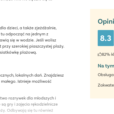
Opin
a dzieci, a także zjeżdżalnie,
 tu odpocząć na jednym z
8.3
wią się w wodzie. Jeśli wolisz
przy szerokiej piaszczystej plaży.
 siatkówkę plażową.
82% k
Na tym
Obsługa
cznych, lokalnych dań. Znajdziesz
ś małego. Istnieje możliwość
Zakwate
two rozrywek dla młodszych i
ą gry i zajęcia rękodzielnicze
eży. Odbywają się tu również