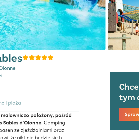
ables
'Olonne
ci
Chce
tym 
e i plaża
Spraw
, malowniczo położony, pośród
s Sables d’Olonne.
Camping
basen ze zjeżdżalniami oraz
i, że nikt nie będzie się tu