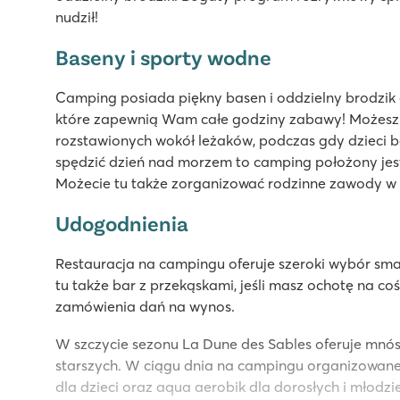
nudził!
Baseny i sporty wodne
Camping posiada piękny basen i oddzielny brodzik dl
które zapewnią Wam całe godziny zabawy! Możesz
rozstawionych wokół leżaków, podczas gdy dzieci ba
spędzić dzień nad morzem to camping położony jest 
Możecie tu także zorganizować rodzinne zawody w
Udogodnienia
Restauracja na campingu oferuje szeroki wybór sma
tu także bar z przekąskami, jeśli masz ochotę na co
zamówienia dań na wynos.
W szczycie sezonu La Dune des Sables oferuje mnós
starszych. W ciągu dnia na campingu organizowane s
dla dzieci oraz aqua aerobik dla dorosłych i młodzi